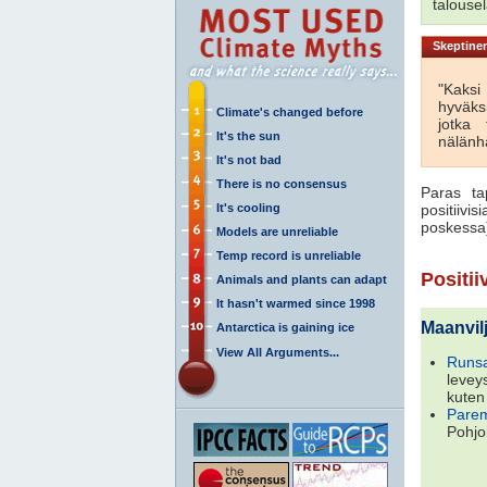
talousel
Skeptinen
"Kaksi
hyväks
Climate's changed before
jotka
It's the sun
nälänhä
It's not bad
There is no consensus
Paras ta
It's cooling
positiivis
poskessa
Models are unreliable
Temp record is unreliable
Positii
Animals and plants can adapt
It hasn't warmed since 1998
Maanvil
Antarctica is gaining ice
View All Arguments...
Runsa
levey
kuten
Paremp
Pohjo