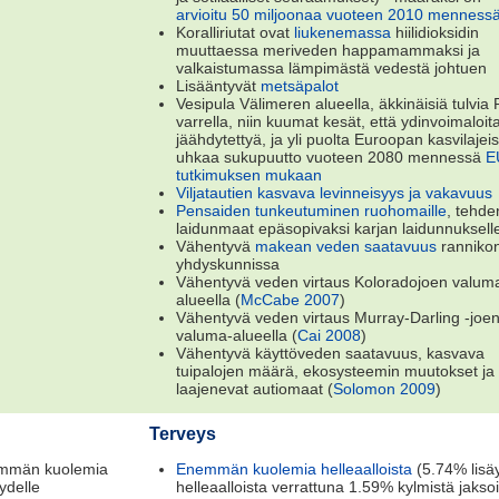
arvioitu 50 miljoonaa vuoteen 2010 menness
Koralliriutat ovat
liukenemassa
hiilidioksidin
muuttaessa meriveden happamammaksi ja
valkaistumassa lämpimästä vedestä johtuen
Lisääntyvät
metsäpalot
Vesipula Välimeren alueella, äkkinäisiä tulvia 
varrella, niin kuumat kesät, että ydinvoimaloit
jäähdytettyä, ja yli puolta Euroopan kasvilajeis
uhkaa sukupuutto vuoteen 2080 mennessä
E
tutkimuksen mukaan
Viljatautien kasvava levinneisyys ja vakavuus
Pensaiden tunkeutuminen ruohomaille
, tehde
laidunmaat epäsopivaksi karjan laidunnuksell
Vähentyvä
makean veden saatavuus
ranniko
yhdyskunnissa
Vähentyvä veden virtaus Koloradojoen valum
alueella (
McCabe 2007
)
Vähentyvä veden virtaus Murray-Darling -joe
valuma-alueella (
Cai 2008
)
Vähentyvä käyttöveden saatavuus, kasvava
tuipalojen määrä, ekosysteemin muutokset ja
laajenevat autiomaat (
Solomon 2009
)
Terveys
mmän kuolemia
Enemmän kuolemia helleaalloista
(5.74% lisä
ydelle
helleaalloista verrattuna 1.59% kylmistä jaksoi