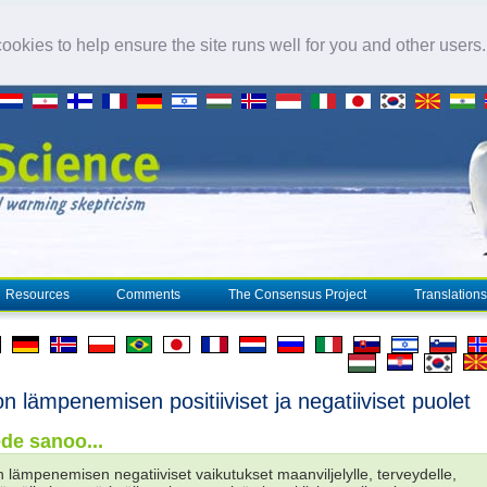
okies to help ensure the site runs well for you and other users
Resources
Comments
The Consensus Project
Translations
n lämpenemisen positiiviset ja negatiiviset puolet
ede sanoo...
n lämpenemisen negatiiviset vaikutukset maanviljelylle, terveydelle,