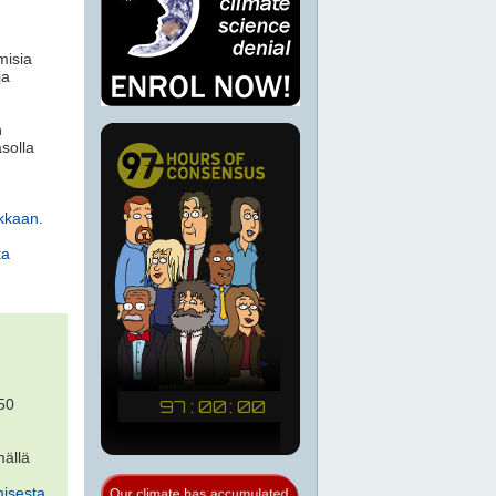
misia
ja
n
solla
ikkaan
.
n
ta
50
mällä
misesta