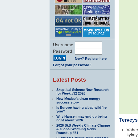
Username
Password
New? Register here
Forgot your password?
Latest Posts
Skeptical Science New Research
for Week #32 2026
New Mexico’s clean energy
success story
Is Europe having a bad wildfire
year?
Why Hansen may end up being
Terveys
right about 2026
2026 SkS Weekly Climate Change
& Global Warming News
Vähe
Roundup #31
kylmy
Skeptical Science New Research