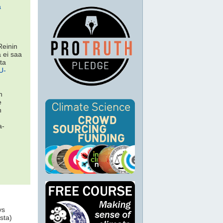
ä
Reinin
a ei saa
ta
U-
n
e
n
a-
n
ys
sta)