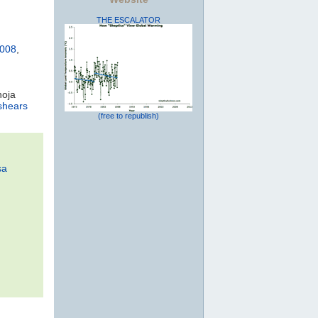
THE ESCALATOR
008
,
hoja
shears
(free to republish)
sa