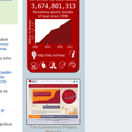
 alue
esta
)
onia
va tuho
baaliin
Itä-
2035
a
tä ne
 ja
 jonkun
The Consensus Project
Website