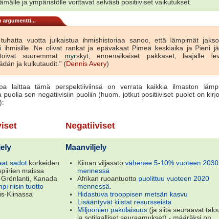
ämälle ja ympäristölle voittavat selvästi positiiviset vaikutukset.
 argumentti...
 tuhatta vuotta julkaistua ihmishistoriaa sanoo, että lämpimät jaksot
i ihmisille. Ne olivat rankat ja epävakaat Pimeä keskiaika ja Pieni jä
 toivat suuremmat
myr
skyt, ennenaikaiset pakkaset, laajalle le
dän ja kulkutaudit." (
Dennis Avery
)
pa laittaa tämä perspektiiviinsä on verrata kaikkia ilmaston läm
ia puolia sen negatiivisiin puoliin (huom. jotkut positiiviset puolet on kirjoi
):
viset
Negatiiviset
jely
Maanviljely
at sadot
korkeiden
Kiinan viljasato
vähenee 5-10% vuoteen 2030
spiirien maissa
mennessä
 Grönlanti, Kanada
Afrikan ruoantuotto
puolittuu vuoteen 2020
i riisin tuotto
mennessä
.
is-Kiinassa
Hidastuva trooppisen metsän kasvu
Lisääntyvät kiistat resursseista
Miljoonien pakolaisuus
(ja siitä seuraavat talo
ja sotilaalliset seuraamukset) - määräksi on