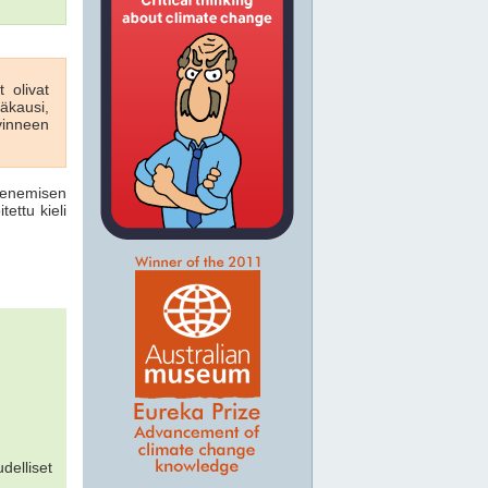
 olivat
äkausi,
vinneen
penemisen
tettu kieli
udelliset