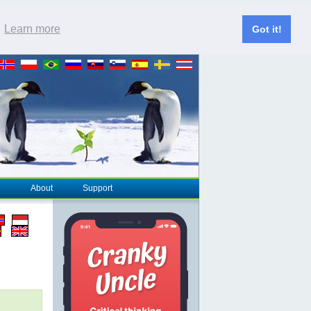
.
Learn more
Got it!
About
Support