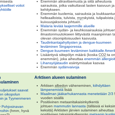
umisesta
Enemmän aliravitsemusta ja siitä aiheutuvia
kselliset voitot
sairauksia, jotka vaikuttavat lasten kasvuun ja
htiöille
kehitykseen.
Enemmän kuolemia, sairauksia ja loukkaantu
helleaalloista, tulvista,
myr
skyistä, tulipaloista 
kuivuusjaksoista johtuen.
Malaria leviää laajemmille alueille
Enemmän sydän- ja keuhkosairauksia johtue
ilmastonmuutokseen liittyvästä maanpinnan ta
olevan otsonipitoisuuden kasvusta.
Taudinkantajahyttysten ja dengue-kuumeen
leviäminen Singaporessa.
Dengue-kuumeen leviäminen kaikkialle Amer
Lisääntyvä siitepölyn määrä (koska
CO2
:ta o
enemmän), joka aiheuttaa
enemmän allergioi
Lihansyöjätaudin
esiintymisalue kasvaa
Enemmän
sydänvaivoja
n
Arktisen alueen sulaminen
sulaminen
Arktisen
albedo
n väheneminen,
kiihdyttäen
lämpenemistä
lisää
kuljetukset saavat
Maailman jääkarhukannasta menetetään 2/3
sen oikopolun
vuoden sisällä
nin ja Tyynenmeren
Positiivinen metaanitakaisinkytkentä
johtuen
mammutin lannasta
(tälläisiä ei keksi
 Pohjosinavan
keksitä) Arktisten järvien sulaminen aiheuttaa
roihin
(hmm, hyvä
positiivisen takaisinkytkennän
metaanin kupli
uono?)