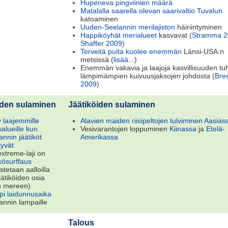
Hupeneva pingviinien määrä
Matalalla saarella olevan saarivaltio Tuvalun
katoaminen
Uuden-Seelannin merilajiston
häiriintyminen
Happiköyhät merialueet
kasvavat (
Stramma 2
Shaffer 2009
)
Terveitä puita kuolee enemmän
Länsi-USA:n
metsissä (
lisää...
)
Enemmän vakavia ja laajoja kasvillisuuden tu
lämpimämpien kuivuusjaksojen johdosta (
Bre
2009
)
iden sulaminen
Jäätiköiden sulaminen
 laajemmille
Alavien maiden riisipeltojen tulviminen Aasias
alueille kun
Vesivarantojen loppuminen
Kiinassa
ja
Etelä-
annin jäätiköt
Amerikassa
tyvät
extreme-laji on
kkösurffaus
stetaan aalloilla
äätiköiden osia
u mereen)
pi laidunnusaika
annin lampaille
Talous