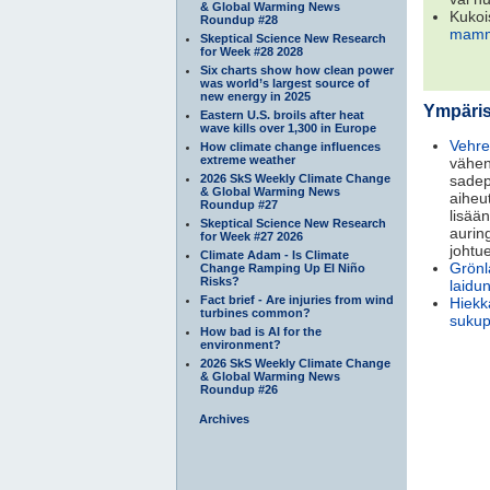
& Global Warming News
Kukoi
Roundup #28
mamm
Skeptical Science New Research
for Week #28 2028
Six charts show how clean power
was world’s largest source of
new energy in 2025
Ympäris
Eastern U.S. broils after heat
wave kills over 1,300 in Europe
Vehr
How climate change influences
extreme weather
vähe
2026 SkS Weekly Climate Change
sadep
& Global Warming News
aiheu
Roundup #27
lisää
Skeptical Science New Research
aurin
for Week #27 2026
johtu
Climate Adam - Is Climate
Grönl
Change Ramping Up El Niño
Risks?
laidu
Fact brief - Are injuries from wind
Hiekka
turbines common?
sukup
How bad is AI for the
environment?
2026 SkS Weekly Climate Change
& Global Warming News
Roundup #26
Archives