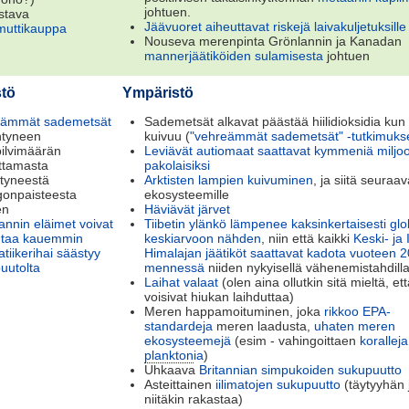
johtuen.
stava
Jäävuoret aiheuttavat riskejä laivakuljetuksille
uttikauppa
Nouseva merenpinta Grönlannin ja Kanadan
mannerjäätiköiden sulamisesta
johtuen
tö
Ympäristö
eämmät sademetsät
Sademetsät alkavat päästää hiilidioksidia kun
ntyneen
kuivuu (
"vehreämmät sademetsät" -tutkimuks
ilvimäärän
Leviävät autiomaat saattavat kymmeniä miljo
ttamasta
pakolaisiksi
ntyneestä
Arktisten lampien kuivuminen
, ja siitä seuraa
gonpaisteesta
ekosysteemille
en
Häviävät järvet
annin eläimet voivat
Tiibetin ylänkö lämpenee kaksinkertaisesti glo
ntaa kauemmin
keskiarvoon nähden
, niin että kaikki
Keski- ja 
tiikerihai säästyy
Himalajan jäätiköt saattavat kadota vuoteen 
uutolta
mennessä
niiden nykyisellä vähenemistahdill
Laihat valaat
(olen aina ollutkin sitä mieltä, et
voisivat hiukan laihduttaa)
Meren happamoituminen, joka
rikkoo EPA-
standardeja
meren laadusta,
uhaten meren
ekosysteemejä
(esim - vahingoittaen
koralleja
plankton
ia
)
Uhkaava
Britannian simpukoiden sukupuutto
Asteittainen
iilimatojen sukupuutto
(täytyyhän
niitäkin rakastaa)