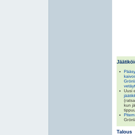
Jäätikö
Pääsy
kaivos
Grönl
vetäy
Uusi 
jääti
(ratsa
kun j
tippu
Pitem
Grönl
Talous