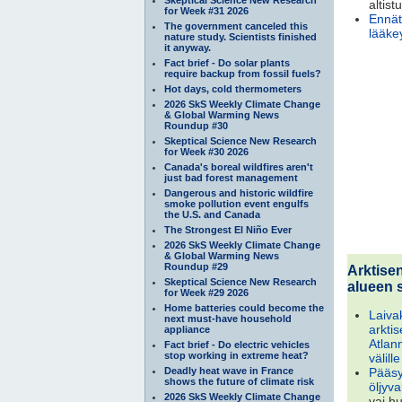
altist
for Week #31 2026
Ennäty
The government canceled this
lääkey
nature study. Scientists finished
it anyway.
Fact brief - Do solar plants
require backup from fossil fuels?
Hot days, cold thermometers
2026 SkS Weekly Climate Change
& Global Warming News
Roundup #30
Skeptical Science New Research
for Week #30 2026
Canada's boreal wildfires aren't
just bad forest management
Dangerous and historic wildfire
smoke pollution event engulfs
the U.S. and Canada
The Strongest El Niño Ever
2026 SkS Weekly Climate Change
& Global Warming News
Roundup #29
Arktise
Skeptical Science New Research
alueen 
for Week #29 2026
Home batteries could become the
Laiva
next must-have household
arkti
appliance
Atlan
Fact brief - Do electric vehicles
stop working in extreme heat?
välille
Deadly heat wave in France
Pääsy
shows the future of climate risk
öljyva
2026 SkS Weekly Climate Change
vai h