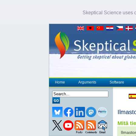
Skeptical Science uses co
Home
Arguments
Software
Ilmasto
Mitä ti
Ilmasto