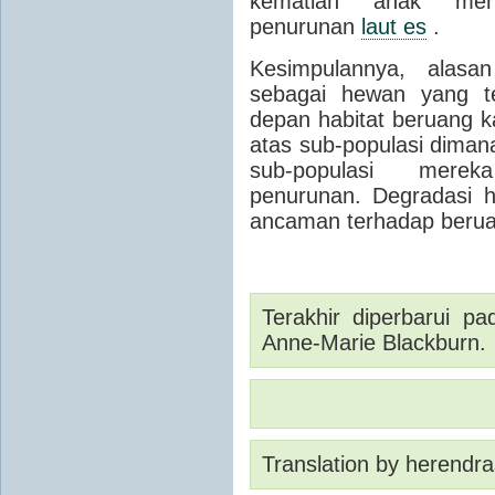
kematian anak men
penurunan
laut es
.
Kesimpulannya, alasa
sebagai hewan yang t
depan habitat beruang 
atas sub-populasi dima
sub-populasi mere
penurunan.
Degradasi h
ancaman terhadap berua
Terakhir diperbarui p
Anne-Marie Blackburn.
Translation by herendra