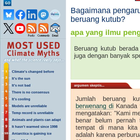
Bagaimana pengaru
beruang kutub?
apa yang ilmu peng
Beruang kutub berada
juga dengan banyak spe
Climate's changed before
It's the sun
It's not bad
argumen skeptis...
There is no consensus
Jumlah beruang k
It's cooling
berwenang di
Kanada t
Models are unreliable
mengatakan: "Kami mel
Temp record is unreliable
benar belum pernah t
Animals and plants can adapt
tempat di mana kita
It hasn't warmed since 1998
adalah karena perbur
Antarctica is gaining ice