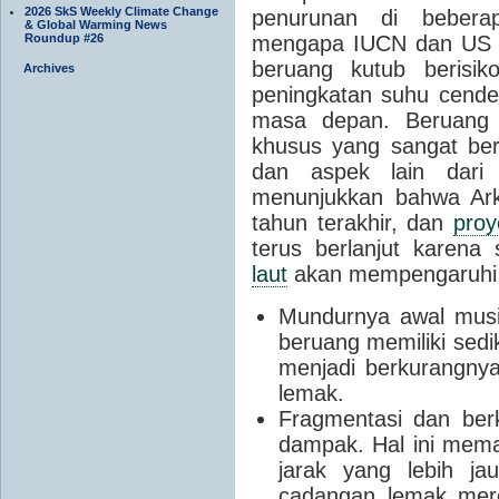
2026 SkS Weekly Climate Change
penurunan di bebera
& Global Warming News
mengapa IUCN dan US 
Roundup #26
beruang kutub berisik
Archives
peningkatan suhu cende
masa depan. Beruang 
khusus yang sangat be
dan aspek lain dari 
menunjukkan bahwa Ar
tahun terakhir, dan
proy
terus berlanjut karen
laut
akan mempengaruhi 
Mundurnya awal mus
beruang memiliki sedi
menjadi berkurangn
lemak.
Fragmentasi dan be
dampak. Hal ini mem
jarak yang lebih j
cadangan lemak mere