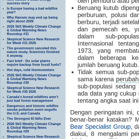
oleh pemburu atau pen
success story
Beruang kutub dipeng
Is Europe having a bad wildfire
year?
perburuan, polusi da
Why Hansen may end up being
berburu, terjadi setel
right about 2026
2026 SkS Weekly Climate Change
dan pemecah es, y
& Global Warming News
Roundup #31
dalam sub-popula
Skeptical Science New Research
Internasional tenta
for Week #31 2026
The government canceled this
1973, yang membata
nature study. Scientists finished
it anyway.
dalam beberapa kea
Fact brief - Do solar plants
jumlah beruang kutub.
require backup from fossil fuels?
Hot days, cold thermometers
Tidak semua sub-pop
2026 SkS Weekly Climate Change
sama karena
perubah
& Global Warming News
Roundup #30
sub-populasi sedang d
Skeptical Science New Research
for Week #30 2026
ada data yang cukup
Canada's boreal wildfires aren't
tentang angka saat ini
just bad forest management
Dangerous and historic wildfire
smoke pollution event engulfs
Dengan peringatan ini, 
the U.S. and Canada
benar-benar katakan?
M
The Strongest El Niño Ever
2026 SkS Weekly Climate Change
Bear Specialist Group
, d
& Global Warming News
Roundup #29
diakui, 8 mengalami pe
Skeptical Science New Research