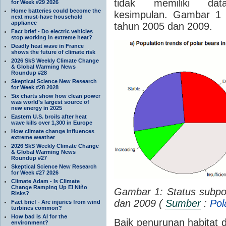
tidak memiliki da
for Week #29 2026
Home batteries could become the
kesimpulan. Gambar 1
next must-have household
appliance
tahun 2005 dan 2009.
Fact brief - Do electric vehicles
stop working in extreme heat?
Deadly heat wave in France
shows the future of climate risk
2026 SkS Weekly Climate Change
& Global Warming News
Roundup #28
Skeptical Science New Research
for Week #28 2028
Six charts show how clean power
was world’s largest source of
new energy in 2025
Eastern U.S. broils after heat
wave kills over 1,300 in Europe
How climate change influences
extreme weather
2026 SkS Weekly Climate Change
& Global Warming News
Roundup #27
Skeptical Science New Research
for Week #27 2026
Climate Adam - Is Climate
Change Ramping Up El Niño
Gambar 1: Status subpo
Risks?
dan 2009 (
Sumber
:
Pol
Fact brief - Are injuries from wind
turbines common?
How bad is AI for the
Baik penurunan habitat 
environment?