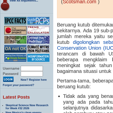
(
Scotsman.com
)
View All Arguments...
Beruang kutub ditemukan
sekitarnya. Ada 19 sub-p
jumlah mereka yaitu se
kutub
digolongkan seb
Conservation Union (IU
terancam di bawah U
beberapa mengklaim 
meningkat sejak tahun
Username
bagaimana situasi untuk 
Password
Pertama-tama, beberapa 
New? Register here
Forgot your password?
beruang kutub:
Tidak ada yang bena
Latest Posts
yang ada pada tahu
Skeptical Science New Research
selanjutnya didasark
for Week #32 2026
New Mexico’s clean energy