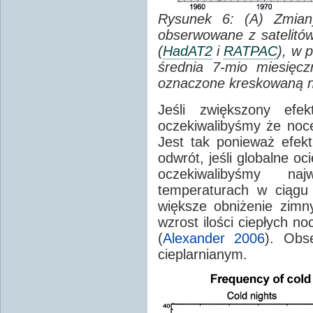
Rysunek 6: (A) Zmiany
obserwowane z satelitów
(
HadAT2
i
RATPAC
), w 
średnia 7-mio miesięc
oznaczone kreskowaną nie
Jeśli zwiększony efek
oczekiwalibyśmy że noce
Jest tak ponieważ efekt
odwrót, jeśli globalne o
oczekiwalibyśmy na
temperaturach w ciągu
większe obniżenie zimn
wzrost ilości ciepłych no
(
Alexander 2006
). Obs
cieplarnianym.