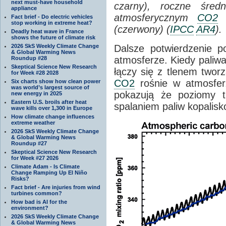
next must-have household
czarny), roczne śre
appliance
atmosferycznym
CO2
n
Fact brief - Do electric vehicles
stop working in extreme heat?
(czerwony) (
IPCC
AR4
).
Deadly heat wave in France
shows the future of climate risk
2026 SkS Weekly Climate Change
Dalsze potwierdzenie 
& Global Warming News
atmosferze. Kiedy paliwa
Roundup #28
Skeptical Science New Research
łączy się z tlenem twor
for Week #28 2028
CO2
rośnie w atmosferz
Six charts show how clean power
was world’s largest source of
pokazują że poziomy 
new energy in 2025
Eastern U.S. broils after heat
spalaniem paliw kopalis
wave kills over 1,300 in Europe
How climate change influences
extreme weather
2026 SkS Weekly Climate Change
& Global Warming News
Roundup #27
Skeptical Science New Research
for Week #27 2026
Climate Adam - Is Climate
Change Ramping Up El Niño
Risks?
Fact brief - Are injuries from wind
turbines common?
How bad is AI for the
environment?
2026 SkS Weekly Climate Change
& Global Warming News