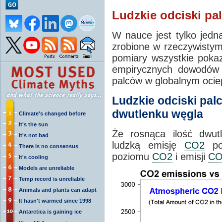
Ludzkie odciski pa
W nauce jest tylko jedn
zrobione w rzeczywistym 
pomiary wszystkie pokazu
empirycznych dowodów i
palców w globalnym ociep
Ludzkie odciski pa
dwutlenku węgla
Climate's changed before
It's the sun
Że rosnąca ilość dwut
It's not bad
ludzką emisję
CO2
pow
There is no consensus
poziomu
CO2
i emisji
CO
It's cooling
Models are unreliable
Temp record is unreliable
Animals and plants can adapt
It hasn't warmed since 1998
Antarctica is gaining ice