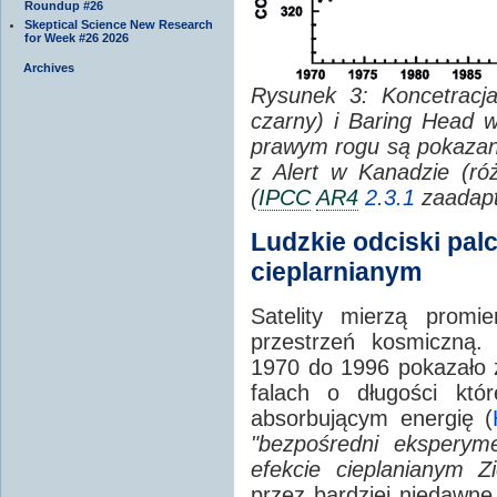
Roundup #26
Skeptical Science New Research
for Week #26 2026
Archives
Rysunek 3: Koncetrac
czarny) i Baring Head w
prawym rogu są pokazan
z Alert w Kanadzie (ró
(
IPCC
AR4
2.3.1
zaadap
Ludzkie odciski pal
cieplarnianym
Satelity mierzą promi
przestrzeń kosmiczną.
1970 do 1996 pokazało ż
falach o długości któ
absorbującym energię (
"bezpośredni eksperym
efekcie cieplanianym Zi
przez bardziej niedawne 