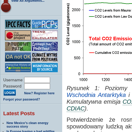
View All Arguments...
Username
Password
Rysunek 1: Poziom
New? Register here
Wschodnia Antarktyka
i 
Forgot your password?
Kumulatywna emisja
CO
CDIAC
)
.
Latest Posts
Potwierdzenie że ros
New Mexico’s clean energy
spowodowany ludzką akt
success story
Is Europe having a bad wildfire