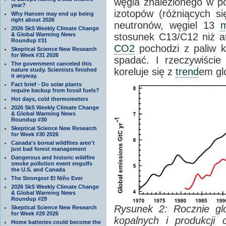
węgla znalezionego w p
year?
izotopów (różniących s
Why Hansen may end up being
right about 2026
neutronów, węgiel 13
2026 SkS Weekly Climate Change
& Global Warming News
stosunek C13/C12 niż a
Roundup #31
CO2
pochodzi z paliw k
Skeptical Science New Research
for Week #31 2026
spadać. I rzeczywiście 
The government canceled this
koreluje się z
trend
em gl
nature study. Scientists finished
it anyway.
Fact brief - Do solar plants
require backup from fossil fuels?
Hot days, cold thermometers
2026 SkS Weekly Climate Change
& Global Warming News
Roundup #30
Skeptical Science New Research
for Week #30 2026
Canada's boreal wildfires aren't
just bad forest management
Dangerous and historic wildfire
smoke pollution event engulfs
the U.S. and Canada
The Strongest El Niño Ever
2026 SkS Weekly Climate Change
& Global Warming News
Roundup #29
Rysunek 2: Rocznie gl
Skeptical Science New Research
for Week #29 2026
kopalnych i produkcj
Home batteries could become the