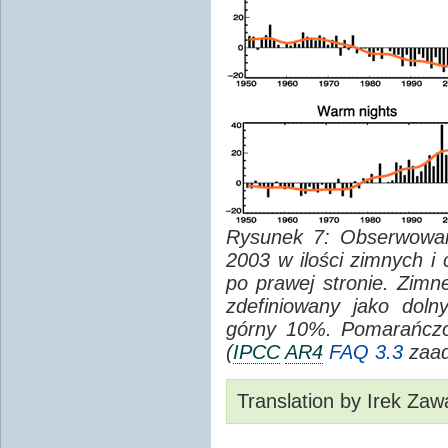
Rysunek 7: Obserwow
2003 w ilości zimnych i 
po prawej stronie. Zimne
zdefiniowany jako doln
górny 10%. Pomarańczo
(
IPCC
AR4
FAQ 3.3
zaad
Translation by Irek Za