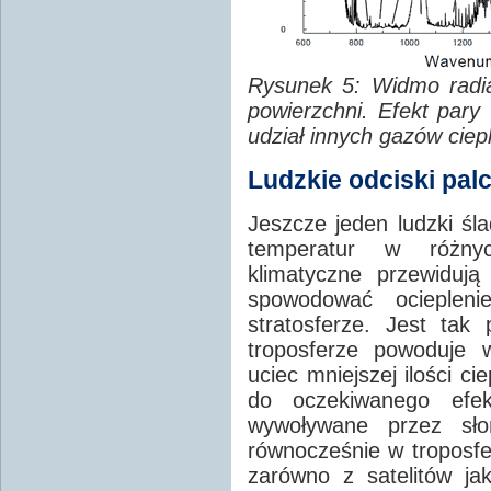
Rysunek 5: Widmo radia
powierzchni. Efekt pary
udział innych gazów ciep
Ludzkie odciski pa
Jeszcze jeden ludzki ś
temperatur w różny
klimatyczne przewiduj
spowodować ociepleni
stratosferze. Jest tak
troposferze powoduje w
uciec mniejszej ilości ci
do oczekiwanego efekt
wywoływane przez sło
równocześnie w troposfe
zarówno z satelitów ja