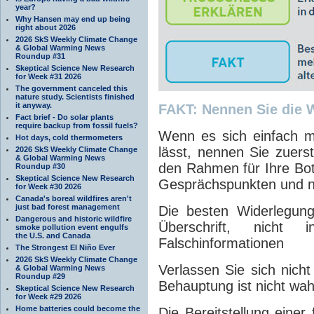
year?
Why Hansen may end up being
right about 2026
2026 SkS Weekly Climate Change
& Global Warming News
Roundup #31
Skeptical Science New Research
for Week #31 2026
The government canceled this
nature study. Scientists finished
it anyway.
FAKT: Nennen Sie die W
Fact brief - Do solar plants
require backup from fossil fuels?
Wenn es sich einfach m
Hot days, cold thermometers
lässt, nennen Sie zuerst
2026 SkS Weekly Climate Change
& Global Warming News
den Rahmen für Ihre Bots
Roundup #30
Skeptical Science New Research
Gesprächspunkten und ni
for Week #30 2026
Canada's boreal wildfires aren't
just bad forest management
Die besten Widerlegung
Dangerous and historic wildfire
Überschrift, nicht
smoke pollution event engulfs
the U.S. and Canada
Falschinformationen
The Strongest El Niño Ever
2026 SkS Weekly Climate Change
Verlassen Sie sich nicht
& Global Warming News
Roundup #29
Behauptung ist nicht wah
Skeptical Science New Research
for Week #29 2026
Home batteries could become the
Die Bereitstellung einer 