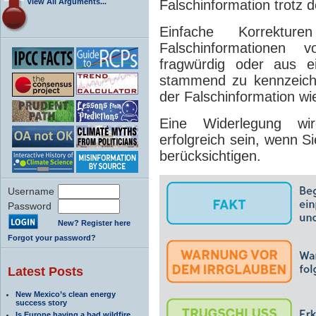
View All Arguments...
Falschinformation trotz 
Einfache Korrektur
Falschinformationen v
fragwürdig oder aus ei
stammend zu kennzeichn
der Falschinformation wi
Eine Widerlegung wir
erfolgreich sein, wenn 
berücksichtigen.
Username
Password
New? Register here
Forgot your password?
Latest Posts
New Mexico’s clean energy
success story
Is Europe having a bad wildfire