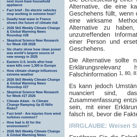
next must-have household
appliance
Alternative, die eine 
Fact brief - Do electric vehicles
Geschehens füllt, wenn di
stop working in extreme heat?
Deadly heat wave in France
eine wirksame Metho
shows the future of climate risk
Alternative zu haben,
2026 SkS Weekly Climate Change
& Global Warming News
unzutreffenden Informa
Roundup #28
einer Person und erse
Skeptical Science New Research
for Week #28 2028
Geschehens.
Six charts show how clean power
was world’s largest source of
new energy in 2025
Die Alternative sollte
Eastern U.S. broils after heat
wave kills over 1,300 in Europe
Erklärungsrelevan
How climate change influences
1, 80, 8
Falschinformation
extreme weather
2026 SkS Weekly Climate Change
& Global Warming News
Es kann jedoch Umstän
Roundup #27
nuanciert sind, d
Skeptical Science New Research
for Week #27 2026
Zusammenfassung entzie
Climate Adam - Is Climate
Change Ramping Up El Niño
sein, mit einer Erklär
Risks?
falsch ist, bevor die Fak
Fact brief - Are injuries from wind
turbines common?
How bad is AI for the
IRRGLAUBE: Weisen Sie
environment?
2026 SkS Weekly Climate Change
& Global Warming News