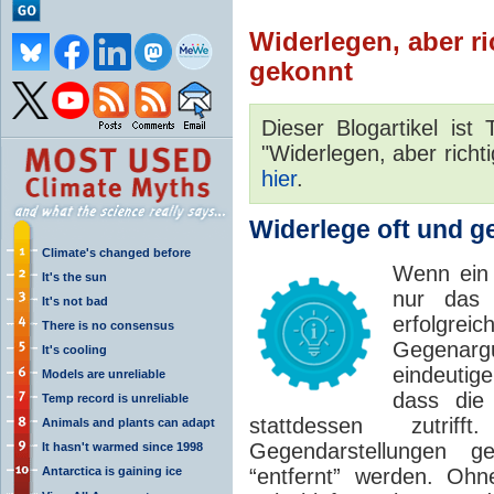
Widerlegen, aber ri
gekonnt
Dieser Blogartikel ist
"Widerlegen, aber richti
hier
.
Widerlege oft und g
Climate's changed before
Wenn ein 
It's the sun
nur das 
It's not bad
erfolgre
There is no consensus
Gegenarg
It's cooling
eindeutige
Models are unreliable
dass die
Temp record is unreliable
stattdessen zutriff
Animals and plants can adapt
Gegendarstellungen ge
It hasn't warmed since 1998
Antarctica is gaining ice
“entfernt” werden. Ohn