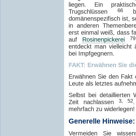
liegen. Ein praktis
66
Trugschlüssen
bes
domänenspezifisch ist, 
in anderen Themenbere
erst einmal weiß, dass f
79
auf
Rosinenpickerei
entdeckt man vielleicht
bei Impfgegnern.
FAKT: Erwähnen Sie di
Erwähnen Sie den Fakt e
Leute als letztes aufneh
Selbst bei detaillierten
3, 52
Zeit nachlassen
.
mehrfach zu widerlegen!
Generelle Hinweise:
Vermeiden Sie wissens