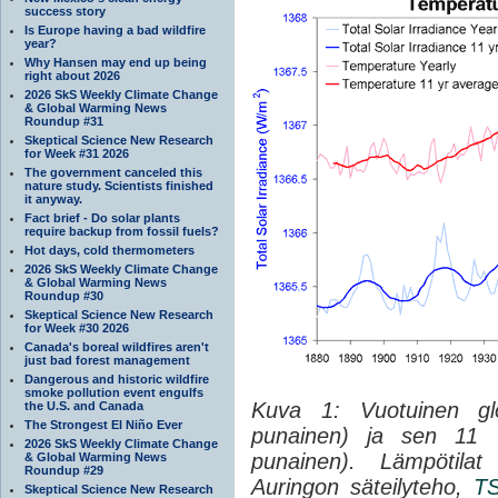
success story
Is Europe having a bad wildfire
year?
Why Hansen may end up being
right about 2026
2026 SkS Weekly Climate Change
& Global Warming News
Roundup #31
Skeptical Science New Research
for Week #31 2026
The government canceled this
nature study. Scientists finished
it anyway.
Fact brief - Do solar plants
require backup from fossil fuels?
Hot days, cold thermometers
2026 SkS Weekly Climate Change
& Global Warming News
Roundup #30
Skeptical Science New Research
for Week #30 2026
Canada's boreal wildfires aren't
just bad forest management
Dangerous and historic wildfire
smoke pollution event engulfs
Kuva 1: Vuotuinen gl
the U.S. and Canada
The Strongest El Niño Ever
punainen) ja sen 11 v
2026 SkS Weekly Climate Change
punainen). Lämpötil
& Global Warming News
Roundup #29
Auringon säteilyteho,
TS
Skeptical Science New Research