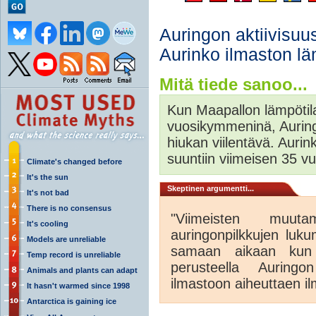
Auringon aktiivisuus
Aurinko ilmaston 
Mitä tiede sanoo...
Kun Maapallon lämpötila
vuosikymmeninä, Auringo
hiukan viilentävä. Aurin
suuntiin viimeisen 35 
Climate's changed before
It's the sun
Skeptinen argumentti...
It's not bad
There is no consensus
"Viimeisten muu
It's cooling
auringonpilkkujen luk
Models are unreliable
samaan aikaan kun
Temp record is unreliable
perusteella Auringon
Animals and plants can adapt
ilmastoon aiheuttaen i
It hasn't warmed since 1998
Antarctica is gaining ice