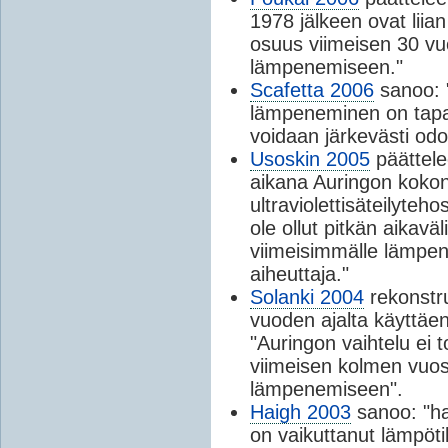
1978 jälkeen ovat liian p
osuus viimeisen 30 v
lämpenemiseen."
Scafetta 2006
sanoo: 
lämpeneminen on tapa
voidaan järkevästi od
Usoskin 2005
päättele
aikana Auringon kokon
ultraviolettisäteilyte
ole ollut pitkän aikavä
viimeisimmälle lämpene
aiheuttaja."
Solanki 2004
rekonstru
vuoden ajalta käyttäen 
"Auringon vaihtelu ei t
viimeisen kolmen vu
lämpenemiseen".
Haigh 2003
sanoo: "hav
on vaikuttanut lämpöti