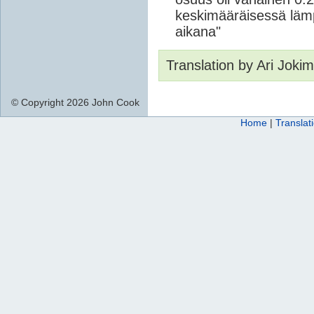
keskimääräisessä läm
aikana"
Translation by Ari Joki
© Copyright 2026 John Cook
Home
|
Translat