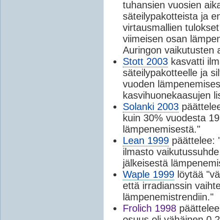
tuhansien vuosien aika
säteilypakotteista ja e
virtausmallien tulokset
viimeisen osan lämpe
Auringon vaikutusten 
Stott 2003
kasvatti il
säteilypakotteelle ja si
vuoden lämpenemisest
kasvihuonekaasujen li
Solanki 2003
päättele
kuin 30% vuodesta 197
lämpenemisestä."
Lean 1999
päättelee: 
ilmasto vaikutussuhde
jälkeisestä lämpenemi
Waple 1999
löytää "väh
että irradianssin vaiht
lämpenemistrendiin."
Frolich 1998
päättelee
osuus oli vähäinen 0.