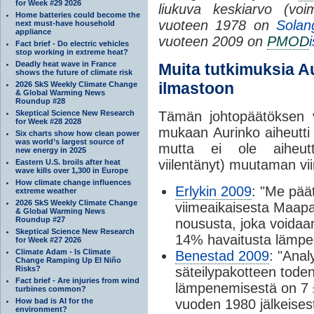
for Week #29 2026
liukuva keskiarvo (vo
Home batteries could become the
vuoteen 1978 on
Solan
next must-have household
appliance
vuoteen 2009 on
PMOD
Fact brief - Do electric vehicles
stop working in extreme heat?
Deadly heat wave in France
Muita tutkimuksia A
shows the future of climate risk
ilmastoon
2026 SkS Weekly Climate Change
& Global Warming News
Roundup #28
Skeptical Science New Research
Tämän johtopäätöksen v
for Week #28 2028
mukaan Aurinko aiheutti
Six charts show how clean power
was world’s largest source of
mutta ei ole aiheut
new energy in 2025
viilentänyt) muutaman v
Eastern U.S. broils after heat
wave kills over 1,300 in Europe
How climate change influences
Erlykin 2009
: "Me pää
extreme weather
2026 SkS Weekly Climate Change
viimeaikaisesta Maapa
& Global Warming News
Roundup #27
noususta, joka voidaa
Skeptical Science New Research
14% havaitusta lämpe
for Week #27 2026
Climate Adam - Is Climate
Benestad 2009
: "Ana
Change Ramping Up El Niño
Risks?
säteilypakotteen tode
Fact brief - Are injuries from wind
lämpenemisestä on 7 ±
turbines common?
How bad is AI for the
vuoden 1980 jälkeises
environment?