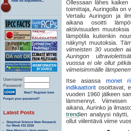
View All Arguments...
Ollessaan lähes kaiken 
toimittaja, Auringolla o
Vertailu Auringon ja il
aikana osoitti lämpö
aktiivisuuden muutoksia
lämpötila kuitenkin nou
näkynyt muutoksia. Tämä
viimeisten 30 vuoden ai
Auringon ultravioletti
vuossa ei ole ollut pitk
viimeisimmälle lämpenemis
Username
Itse asiassa
monet ri
Password
indikaattorit
osoittavat, e
New? Register here
vuoden 1960 jälkeen sa
Forgot your password?
lämmennyt. Viimeisen
aikana, Aurinko ja ilmast
Latest Posts
trend
ien analyysi näytti
ollut viilentävä viime vu
Skeptical Science New Research
for Week #32 2026
New Mexico’s clean energy