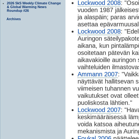
Lockwood 2008
: "Oso
2026 SkS Weekly Climate Change
& Global Warming News
vuoden 1987 jälkeisest
Roundup #26
ja alaspäin; paras arv
Archives
asettaa epävarmuusalue
Lockwood 2008
: "Ede
Auringon säteilypakot
aikana, kun pintalämpö
osoitetaan pätevän kaik
aikavakioille auringon 
vaihteluiden ilmastova
Ammann 2007
: "Vaik
näyttävät hallitsevan 
viimeisen tuhannen v
vaikutukset ovat olleet
puoliskosta lähtien."
Lockwood 2007
: "Hav
keskimääräisessä lämp
voida katsoa aiheutun
mekanismista ja Aurin
Foukal 2006
päättelee: