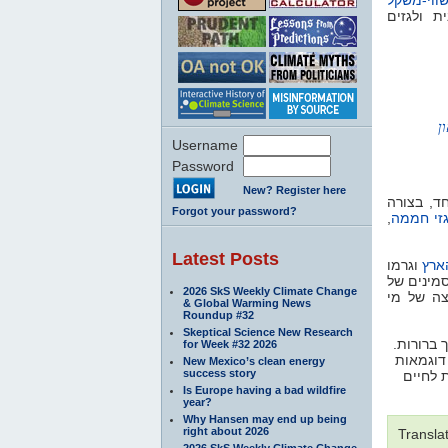
ת ולגזים
ן
Username
Password
New? Register here
ד, בצורה
Forgot your password?
,
זי חממה
Latest Posts
ארץ
וגרמו
. ינים של
2026 SkS Weekly Climate Change
צה של מי
& Global Warming News
Roundup #32
Skeptical Science New Research
ך ברורות
for Week #32 2026
דוגמאות
New Mexico’s clean energy
success story
 לחיים
Is Europe having a bad wildfire
year?
Why Hansen may end up being
right about 2026
Transla
2026 SkS Weekly Climate Change