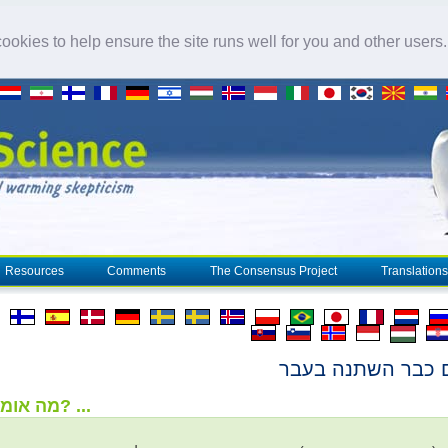
okies to help ensure the site runs well for you and other users
Resources
Comments
The Consensus Project
Translations
 כבר השתנה בעבר
מה אומר המדע? ...