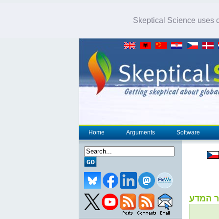
Skeptical Science uses co
Home
Arguments
Software