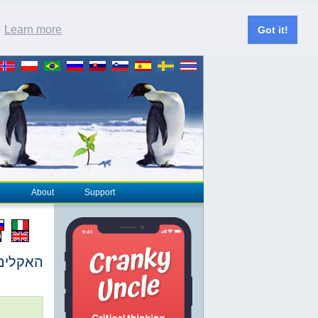
.
Learn more
Got it!
About
Support
האקלים