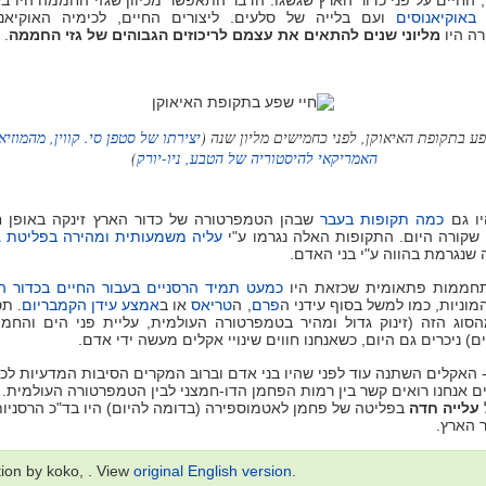
אוקיאנוסים
ועם בלייה של סלעים. ליצורים החיים, לכימיה האוקיאני
.
מליוני שנים להתאים את עצמם לריכוזים הגבוהים של גזי החממה
ה היו
 שפע בתקופת האיאוקן, לפני כחמישים מליון שנה
יצירתו של סטפן סי. קווין, מהמוזיאו
)
האמריקאי להיסטוריה של הטבע, ניו-יורק
יו גם
כמה תקופות בעבר
שבהן הטמפרטורה של כדור הארץ זינקה באופן ח
שקורה היום. התקופות האלה נגרמו ע"י
עליה משמעותית ומהירה בפליטת ג
ה שנגרמת בהווה ע"י בני האדם
תחממות פתאומית שכזאת היו
כמעט תמיד הרסניים בעבור החיים בכדור ה
וניות, כמו למשל בסוף עידני ה
פרם
, ה
טריאס
או ב
אמצע עידן הקמבריום
תסמ
הסוג הזה (זינוק גדול ומהיר בטמפרטורה העולמית, עליית פני הים והחמ
ים) ניכרים גם היום, כשאנחנו חווים שינויי אקלים מעשה ידי אדם
 - האקלים השתנה עוד לפני שהיו בני אדם וברוב המקרים הסיבות המדעיות לכ
 אנחנו רואים קשר בין רמות הפחמן הדו-חמצני לבין הטמפרטורה העולמית. 
עלייה חדה
בפליטה של פחמן לאטמוספירה (בדומה להיום) היו בד"כ הרסניות
ור הארץ
tion by koko, . View
original English version
.