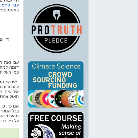
עם פחמן ב
באטמוספיר
חיי (
עם זאת ה
דומה למה 
כמו העליי.
אירועי ה
להכחדות המ
אירועים מ
האוקיאנוס.
אם כך, כן.
בכל המקרים
מהעבר של
על פני כד.