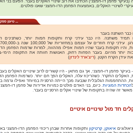
 (בעיקר פחמן דו-חמצני) הכתיבו את רוב שינויי האקלים בעבר. הפעם בני ה
עיקרי לשינויי האקלים, באמצעות הפחמן הדו-חמצני שאנו פולטים
טיעון ספקני האקלים ...
כבר השתנה בעבר
תמיד משתנה. היו כבר עידני קרח ותקופות חמות יותר, כשתנינים ה
ת, והיו תקופות בעבר שהיו חמות אפילו מההווה, למרות שרמות הפחמן הדו
כות יותר מהיום. בעבר הפחות רחוק, האנושות חוותה את התקופה הימי-בי
)
ריצ'ארד לינדזן
 ואת עידן הקרח הקטן
 בעיקר פחמן דו-חמצני, אך גם מתאן - היו קשורים לרוב שינויים האקלים בעבר
, האקלים התקרר. כשהריכוז עלה, האקלים הפך חם יותר. כשרמות הפחמן הד
ות, ההתחממות הגלובלית שנבעה מכך הייתה הרסנית במיוחד ואפילו גרמה ב
הכחדות המוניות
כיום, בני האדם פולטים כמויות אדירות של פחמן דו-חמצני, 
 מאשר זה שהיה בתקופות של שינויי אקלים הרסניים בעבר
לים חד מול שינויים איטיים
ותקופות אחרות שבהן ריכוזי הפחמן הדו-חמצני בא
קרטיקון
,
איאוקן
יאולוגים
, החיים על פני כדור הארץ שגשגו. הדבר התאפשר מכיוון שגזי החממה היו ב
ש