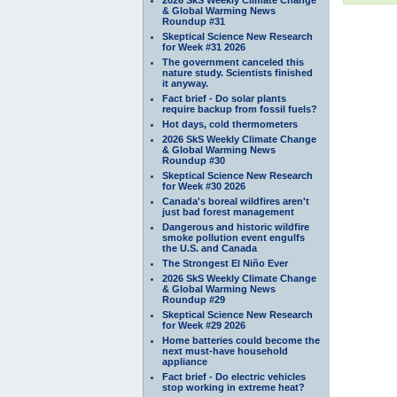
& Global Warming News
Roundup #31
Skeptical Science New Research
for Week #31 2026
The government canceled this
nature study. Scientists finished
it anyway.
Fact brief - Do solar plants
require backup from fossil fuels?
Hot days, cold thermometers
2026 SkS Weekly Climate Change
& Global Warming News
Roundup #30
Skeptical Science New Research
for Week #30 2026
Canada's boreal wildfires aren't
just bad forest management
Dangerous and historic wildfire
smoke pollution event engulfs
the U.S. and Canada
The Strongest El Niño Ever
2026 SkS Weekly Climate Change
& Global Warming News
Roundup #29
Skeptical Science New Research
for Week #29 2026
Home batteries could become the
next must-have household
appliance
Fact brief - Do electric vehicles
stop working in extreme heat?