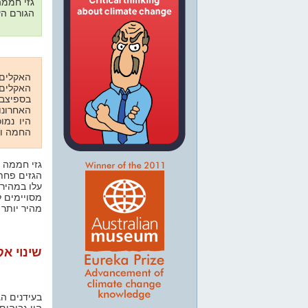
גזי חממה
הגורם ה.
האקלים 
האקלים 
האחרונו
היו נמו
החמה. (
גזי חממה -
הגזים פחת
עלו במהיר
מסויימים ל
מהיר יותר.
שינוי אק
בעידנים הג
היו גבוהים