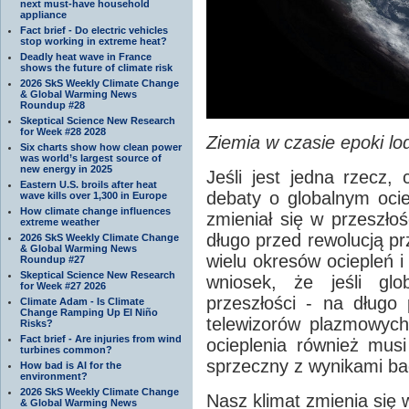
next must-have household
appliance
Fact brief - Do electric vehicles
stop working in extreme heat?
Deadly heat wave in France
shows the future of climate risk
2026 SkS Weekly Climate Change
& Global Warming News
Roundup #28
Skeptical Science New Research
for Week #28 2028
Ziemia w czasie epoki lod
Six charts show how clean power
was world’s largest source of
new energy in 2025
Jeśli jest jedna rzecz,
Eastern U.S. broils after heat
debaty o globalnym ociep
wave kills over 1,300 in Europe
How climate change influences
zmieniał się w przeszło
extreme weather
długo przed rewolucją p
2026 SkS Weekly Climate Change
& Global Warming News
wielu okresów ociepleń i
Roundup #27
Skeptical Science New Research
wniosek, że jeśli glo
for Week #27 2026
przeszłości - na długo
Climate Adam - Is Climate
Change Ramping Up El Niño
telewizorów plazmowych
Risks?
Fact brief - Are injuries from wind
ocieplenia również mus
turbines common?
sprzeczny z wynikami b
How bad is AI for the
environment?
2026 SkS Weekly Climate Change
Nasz klimat zmienia się w
& Global Warming News