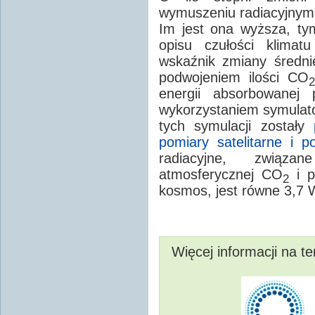
wymuszeniu radiacyjnym? 
Im jest ona wyższa, ty
opisu czułości klimatu
wskaźnik zmiany średni
podwojeniem ilości CO
2
energii absorbowanej
wykorzystaniem symulat
tych symulacji zostały
pomiary satelitarne i p
radiacyjne, związa
atmosferycznej CO
i p
2
kosmos, jest równe 3,7
Więcej informacji na t