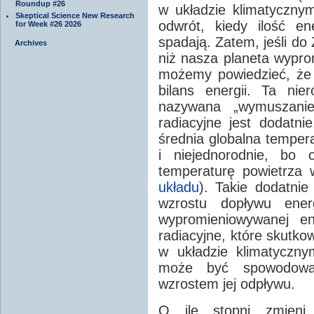
Roundup #26
w układzie klimatyczny
Skeptical Science New Research
odwrót, kiedy ilość en
for Week #26 2026
spadają. Zatem, jeśli do
Archives
niż nasza planeta wypro
możemy powiedzieć, że
bilans energii. Ta nie
nazywana „wymuszanie
radiacyjne jest dodatni
średnia globalna tempera
i niejednorodnie, bo 
temperaturę powietrza 
układu
). Takie dodatni
wzrostu dopływu ener
wypromieniowywanej en
radiacyjne, które skutko
w układzie klimatyczny
może być spowodowan
wzrostem jej odpływu.
O ile stopni zmieni