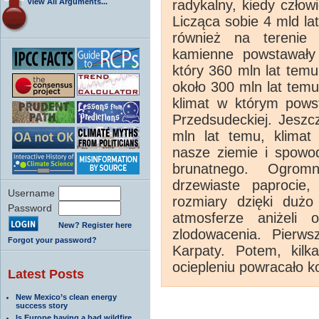
View All Arguments...
radykalny, kiedy człow
Licząca sobie 4 mld lat
również na terenie 
kamienne powstawały 
który 360 mln lat tem
około 300 mln lat temu
klimat w którym powst
Przedsudeckiej. Jeszc
mln lat temu, klimat
nasze ziemie i spowod
brunatnego. Ogromn
drzewiaste paprocie,
Username
rozmiary dzięki dużo
Password
atmosferze aniżeli 
New? Register here
zlodowacenia. Pierw
Forgot your password?
Karpaty. Potem, kilk
ociepleniu powracało ko
Latest Posts
New Mexico’s clean energy
success story
Is Europe having a bad wildfire