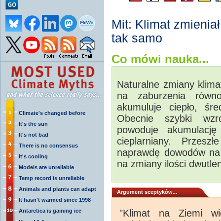
Mit: Klimat zmieniał
tak samo
Co mówi nauka...
Naturalne zmiany klimat
na zaburzenia równow
akumuluje ciepło, śre
Climate's changed before
Obecnie szybki wzro
It's the sun
powoduje akumulację 
It's not bad
cieplarniany. Przesz
There is no consensus
naprawdę dowodów na t
It's cooling
na zmiany ilości dwutl
Models are unreliable
Temp record is unreliable
Animals and plants can adapt
Argument sceptyków...
It hasn't warmed since 1998
Antarctica is gaining ice
"Klimat na Ziemi wi