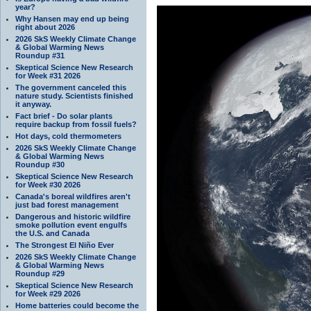
year?
Why Hansen may end up being
right about 2026
2026 SkS Weekly Climate Change
& Global Warming News
Roundup #31
Skeptical Science New Research
for Week #31 2026
The government canceled this
nature study. Scientists finished
it anyway.
Fact brief - Do solar plants
require backup from fossil fuels?
Hot days, cold thermometers
2026 SkS Weekly Climate Change
& Global Warming News
Roundup #30
Skeptical Science New Research
for Week #30 2026
Canada's boreal wildfires aren't
just bad forest management
Dangerous and historic wildfire
smoke pollution event engulfs
the U.S. and Canada
The Strongest El Niño Ever
2026 SkS Weekly Climate Change
& Global Warming News
Roundup #29
Skeptical Science New Research
for Week #29 2026
Home batteries could become the