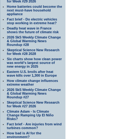
for Week #29 2026
Home batteries could become the
next must-have household
appliance
Fact brief - Do electric vehicles
stop working in extreme heat?
Deadly heat wave in France
shows the future of climate risk
2026 SkS Weekly Climate Change
& Global Warming News
Roundup #28
Skeptical Science New Research
for Week #28 2028
Six charts show how clean power
was world’s largest source of
new energy in 2025
Eastern U.S. broils after heat
wave kills over 1,300 in Europe
How climate change influences
extreme weather
2026 SkS Weekly Climate Change
& Global Warming News
Roundup #27
Skeptical Science New Research
for Week #27 2026
Climate Adam - Is Climate
Change Ramping Up El Niño
Risks?
Fact brief - Are injuries from wind
turbines common?
How bad is AI for the
environment?