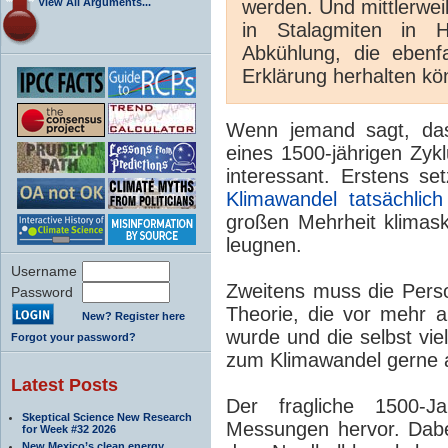
View All Arguments...
werden. Und mittlerweil
in Stalagmiten in 
Abkühlung, die ebenfa
Erklärung herhalten kön
Wenn jemand sagt, das
eines 1500-jährigen Zyk
interessant. Erstens s
Klimawandel tatsächlich 
großen Mehrheit klimask
leugnen.
Username
Zweitens muss die Per
Password
Theorie, die vor mehr 
New? Register here
wurde und die selbst vie
Forgot your password?
zum Klimawandel gerne a
Latest Posts
Der fragliche 1500-Ja
Skeptical Science New Research
Messungen hervor. Dabe
for Week #32 2026
New Mexico’s clean energy