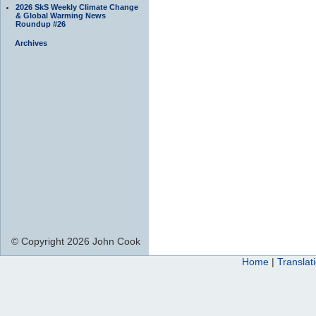
2026 SkS Weekly Climate Change
& Global Warming News
Roundup #26
Archives
© Copyright 2026 John Cook
Home
|
Translat