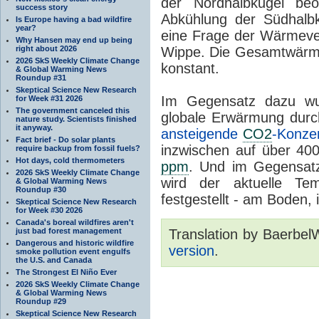
der Nordhalbkugel beo
success story
Abkühlung der Südhalbk
Is Europe having a bad wildfire
year?
eine Frage der Wärmever
Why Hansen may end up being
right about 2026
Wippe. Die Gesamtwärme
2026 SkS Weekly Climate Change
konstant.
& Global Warming News
Roundup #31
Skeptical Science New Research
Im Gegensatz dazu wu
for Week #31 2026
The government canceled this
globale Erwärmung dur
nature study. Scientists finished
it anyway.
ansteigende
CO2
-Konzen
Fact brief - Do solar plants
inzwischen auf über 4
require backup from fossil fuels?
Hot days, cold thermometers
ppm
. Und im Gegensat
2026 SkS Weekly Climate Change
wird der aktuelle Te
& Global Warming News
Roundup #30
festgestellt - am Boden,
Skeptical Science New Research
for Week #30 2026
Canada's boreal wildfires aren't
just bad forest management
Translation by Baerbel
Dangerous and historic wildfire
version
.
smoke pollution event engulfs
the U.S. and Canada
The Strongest El Niño Ever
2026 SkS Weekly Climate Change
& Global Warming News
Roundup #29
Skeptical Science New Research