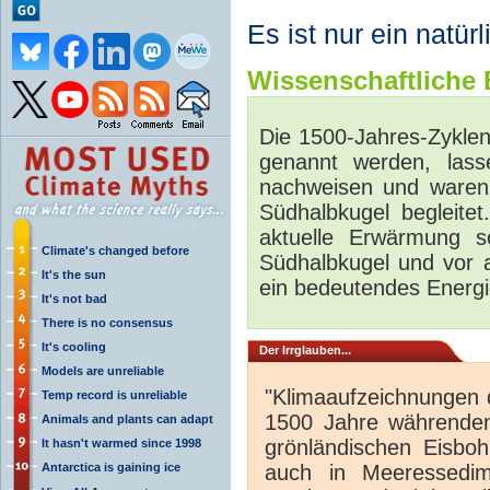
Es ist nur ein natür
Wissenschaftliche B
Die 1500-Jahres-Zykle
genannt werden, lass
nachweisen und waren 
Südhalbkugel begleite
aktuelle Erwärmung s
Climate's changed before
Südhalbkugel und vor 
It's the sun
ein bedeutendes Energi
It's not bad
There is no consensus
It's cooling
Der Irrglauben...
Models are unreliable
"Klimaaufzeichnungen 
Temp record is unreliable
1500 Jahre währenden 
Animals and plants can adapt
grönländischen Eisboh
It hasn't warmed since 1998
Antarctica is gaining ice
auch in Meeressedim