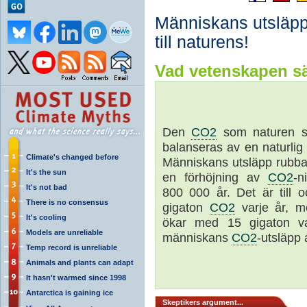
Människans utsläp
till naturens!
Vad vetenskapen sä
Den
CO2
som naturen sl
balanseras av en naturlig
Climate's changed before
Människans utsläpp rubbar
It's the sun
en förhöjning av
CO2
-n
It's not bad
800 000 år. Det är till
There is no consensus
gigaton
CO2
varje år, 
It's cooling
ökar med 15 gigaton va
Models are unreliable
människans
CO2
-utsläpp
Temp record is unreliable
Animals and plants can adapt
It hasn't warmed since 1998
Antarctica is gaining ice
Skeptikers argument...