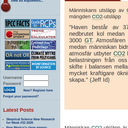
View All Arguments...
Människans utsläpp av
mängden
CO2
-utsläpp
”Haven består av 37
nedbrutet kol meda
3000
GT
. Atmosfären 
medan människan bid
atmosfär utbyter
CO2
k
belastningen från oss 
skifte i balansen mell
mycket kraftigare ökn
Username
skapa.” (Jeff Id
)
Password
New? Register here
Forgot your password?
Latest Posts
Skeptical Science New Research
for Week #32 2026
Människan
CO2
-utsläpp ä
New Mexico’s clean energy