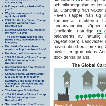
success story
och mikroorganismers konsu
Is Europe having a bad wildfire
år. Utandning från växter 
year?
Why Hansen may end up being
Haven släpper ifrån sig 3
right about 2026
kombinerar effekterna f
2026 SkS Weekly Climate Change
& Global Warming News
landanvändning släpper 
Roundup #31
Skeptical Science New Research
Emellertid, naturliga
CO2
for Week #31 2026
balanseras av naturlig
The government canceled this
nature study. Scientists finished
vegetationen). Landväxter
it anyway.
haven absorberar omkring 3
Fact brief - Do solar plants
require backup from fossil fuels?
nivåer i en grov balans. Add
Hot days, cold thermometers
dock denna balans.
2026 SkS Weekly Climate Change
& Global Warming News
Roundup #30
Skeptical Science New Research
for Week #30 2026
Canada's boreal wildfires aren't
just bad forest management
Dangerous and historic wildfire
smoke pollution event engulfs
the U.S. and Canada
The Strongest El Niño Ever
2026 SkS Weekly Climate Change
& Global Warming News
Roundup #29
Skeptical Science New Research