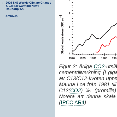
2026 SkS Weekly Climate Change
& Global Warming News
Roundup #26
Archives
Figur 2: Årliga
CO2
-utsl
cementtillverkning (i gi
av C13/C12-kvoten uppm
Mauna Loa från 1981 til
C12(
CO2
) ‰ (promille)
Notera att denna skala 
(
IPCC
AR4
)