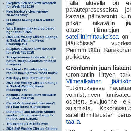
Tällä alueella on esi
Skeptical Science New Research
for Week #32 2026
palauteprosesseista j
New Mexico’s clean energy
success story
kasvua päinvastoin kuin 
Is Europe having a bad wildfire
pitkän aikavälin jää
year?
Why Hansen may end up being
ottaen Himalajan 
right about 2026
satelliittimittauksissa
on 
2026 SkS Weekly Climate Change
& Global Warming News
jäätiköissä" vu
Roundup #31
Perimmiltään Karakoram
Skeptical Science New Research
for Week #31 2026
poikkeus.
The government canceled this
nature study. Scientists finished
it anyway.
Grönlannin jään lisää
Fact brief - Do solar plants
require backup from fossil fuels?
Grönlantiin liittyen t
Hot days, cold thermometers
Viimeaikainen jääti
2026 SkS Weekly Climate Change
& Global Warming News
Tutkimuksessa havaita
Roundup #30
voimistuneen lumisate
Skeptical Science New Research
for Week #30 2026
odotettu sivujuonne - ei
Canada's boreal wildfires aren't
just bad forest management
sulamista. Kokonaisu
Dangerous and historic wildfire
satelliittimittausten peru
smoke pollution event engulfs
the U.S. and Canada
täällä
.
The Strongest El Niño Ever
2026 SkS Weekly Climate Change