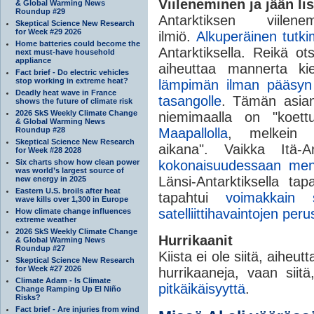
Viileneminen ja jään li
& Global Warming News
Roundup #29
Antarktiksen viile
Skeptical Science New Research
for Week #29 2026
ilmiö.
Alkuperäinen tutk
Home batteries could become the
Antarktiksella. Reikä ot
next must-have household
appliance
aiheuttaa mannerta kie
Fact brief - Do electric vehicles
stop working in extreme heat?
lämpimän ilman pääsyn it
Deadly heat wave in France
tasangolle
. Tämän asian
shows the future of climate risk
2026 SkS Weekly Climate Change
niemimaalla on "koet
& Global Warming News
Roundup #28
Maapallolla
, melkein 
Skeptical Science New Research
aikana". Vaikka Itä-A
for Week #28 2028
Six charts show how clean power
kokonaisuudessaan men
was world’s largest source of
Länsi-Antarktiksella tap
new energy in 2025
Eastern U.S. broils after heat
tapahtui
voimakkain 
wave kills over 1,300 in Europe
satelliittihavaintojen peru
How climate change influences
extreme weather
2026 SkS Weekly Climate Change
Hurrikaanit
& Global Warming News
Roundup #27
Kiista ei ole siitä, aih
Skeptical Science New Research
for Week #27 2026
hurrikaaneja, vaan siit
Climate Adam - Is Climate
pitkäikäisyyttä
.
Change Ramping Up El Niño
Risks?
Fact brief - Are injuries from wind