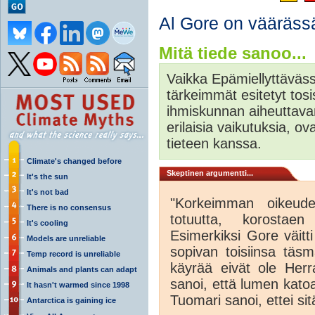
Al Gore on vääräss
Mitä tiede sanoo...
Vaikka Epämiellyttäväss
tärkeimmät esitetyt tosis
ihmiskunnan aiheuttava
erilaisia vaikutuksia, o
tieteen kanssa.
Climate's changed before
Skeptinen argumentti...
It's the sun
It's not bad
"Korkeimman oikeuden
There is no consensus
totuutta, korostaen 
It's cooling
Esimerkiksi Gore väit
Models are unreliable
sopivan toisiinsa täs
Temp record is unreliable
käyrää eivät ole Her
Animals and plants can adapt
sanoi, että lumen katoa
It hasn't warmed since 1998
Tuomari sanoi, ettei sit
Antarctica is gaining ice