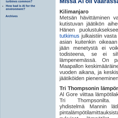
Missä Al oli vääräss
turbines common?
How bad is AI for the
environment?
Kilimanjaro
Archives
Metsän hävittäminen vai
kutistuvan jäätikön aihe
Hänen puolustuksekse
tutkimus
julkaistiin vast
asian kuitenkin oikeaan 
jään menetystä ei voi
todisteena, se ei sil
lämpenemässä. On palj
Maapallon keskimääräine
vuoden aikana, ja keskisi
jäätiköiden pieneneminen 
Tri Thompsonin lämpöm
Al Gore viittaa lämpötil
Tri Thompsonilt
yhdistelmä Mannin lät
pintalämpötilamittauksist