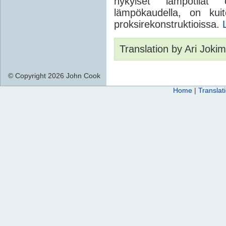
nykyiset lämpötilat
lämpökaudella, on kuit
proksirekonstruktioissa.
Translation by Ari Joki
© Copyright 2026 John Cook
Home
|
Translat