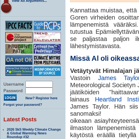
View All Arguments...
Kannattaa muistaa, että Al
Goren virheiden osoittam
lämpenemistä vääräksi
tutustua Epämiellyttävän
se paljastaa paljon il
lähestymistavasta.
Missä Al oli oikeass
Vetäytyvät Himalajan jä
Vastoin
James Taylor
Username
Meteorological Societyn 
Password
jäätiköiden "haitta
lainaus
Heartland Insti
New? Register here
Forgot your password?
James Taylor. Hän siis
sanomaksi! La
Latest Posts
oikeaan asiayhteyteens
ilmaston lämpenemistä 
2026 SkS Weekly Climate Change
& Global Warming News
käytöstä eräällä tietyll
Roundup #32