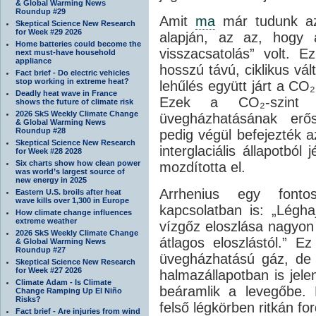
& Global Warming News
Roundup #29
Amit
ma
már tudunk az
Skeptical Science New Research
for Week #29 2026
alapján, az az, hogy 
Home batteries could become the
visszacsatolás” volt. E
next must-have household
appliance
hosszú távú, ciklikus vál
Fact brief - Do electric vehicles
stop working in extreme heat?
lehűlés együtt járt a CO
Deadly heat wave in France
Ezek a CO₂-szint v
shows the future of climate risk
2026 SkS Weekly Climate Change
üvegházhatásának erős
& Global Warming News
Roundup #28
pedig végül befejezték a
Skeptical Science New Research
interglaciális állapotból
for Week #28 2028
Six charts show how clean power
mozdította el.
was world’s largest source of
new energy in 2025
Arrhenius egy fonto
Eastern U.S. broils after heat
wave kills over 1,300 in Europe
kapcsolatban is: „Légh
How climate change influences
extreme weather
vízgőz eloszlása nagyon 
2026 SkS Weekly Climate Change
átlagos eloszlástól.” E
& Global Warming News
Roundup #27
üvegházhatású gáz, de 
Skeptical Science New Research
for Week #27 2026
halmazállapotban is jele
Climate Adam - Is Climate
beáramlik a levegőbe. 
Change Ramping Up El Niño
Risks?
felső légkörben ritkán fo
Fact brief - Are injuries from wind