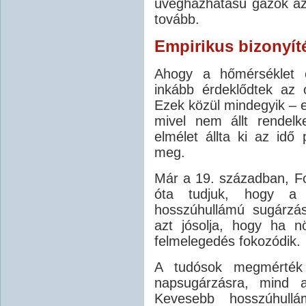
üvegházhatású gázok az
tovább.
Empirikus bizonyít
Ahogy a hőmérséklet e
inkább érdeklődtek az 
Ezek közül mindegyik – eg
mivel nem állt rendelk
elmélet állta ki az idő 
meg.
Már a 19. században, F
óta tudjuk, hogy a 
hosszúhullámú sugárzá
azt jósolja, hogy ha n
felmelegedés fokozódik.
A tudósok megmérték
napsugárzásra, mind a
Kevesebb hosszúhull