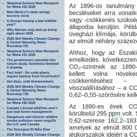
Skeptical Science New Research
Az 1896-os tanulmány 
for Week #32 2026
becsléseket arra vona
New Mexico’s clean energy
success story
vagy -csökkenés szüksé
Is Europe having a bad wildfire
year?
állapotba kerüljön. Pé
Why Hansen may end up being
üvegházi klímája, körülbe
right about 2026
2026 SkS Weekly Climate Change
az elmúlt néhány százeze
& Global Warming News
Roundup #31
Skeptical Science New Research
Ahhoz, hogy az Északi
for Week #31 2026
emelkedés következzen
The government canceled this
nature study. Scientists finished
CO₂-szintnek az 1890-
it anyway.
kellett volna növek
Fact brief - Do solar plants
require backup from fossil fuels?
csökkentéséhez – 
Hot days, cold thermometers
visszaállításához – a C
2026 SkS Weekly Climate Change
& Global Warming News
0,62–0,55-szörösére kell
Roundup #30
Skeptical Science New Research
for Week #30 2026
Az 1890-es évek CO₂-s
Canada's boreal wildfires aren't
just bad forest management
körülbelül 295
ppm
volt.
Dangerous and historic wildfire
0,62-szerese 162,2–18
smoke pollution event engulfs
the U.S. and Canada
amelyek az elmúlt 800 0
The Strongest El Niño Ever
jégkorszakok idején a C
2026 SkS Weekly Climate Change