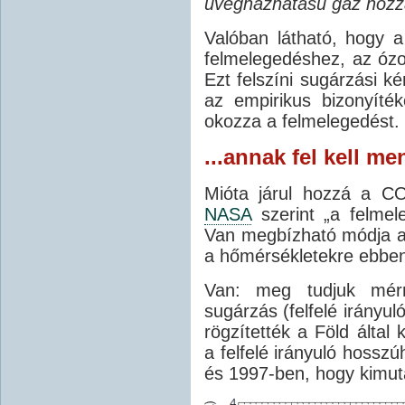
üvegházhatású gáz hozzá
Valóban látható, hogy 
felmelegedéshez, az ózo
Ezt felszíni sugárzási 
az empirikus bizonyíté
okozza a felmelegedést.
...annak fel kell me
Mióta járul hozzá a C
NASA
szerint „a felmel
Van megbízható módja a
a hőmérsékletekre ebbe
Van: meg tudjuk mérn
sugárzás (felfelé irányu
rögzítették a Föld által
a felfelé irányuló hoss
és 1997-ben, hogy kimut