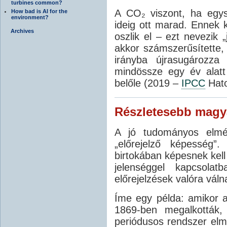
turbines common?
A CO₂ viszont, ha egys
How bad is AI for the
environment?
ideig ott marad. Ennek 
Archives
oszlik el – ezt nevezik 
akkor számszerűsítette,
irányba újrasugározza
mindössze egy év alatt 
belőle (2019 –
IPCC
Hato
Részletesebb magy
A jó tudományos elmél
„előrejelző képesség”
birtokában képesnek kell
jelenséggel kapcsola
előrejelzések valóra váln
Íme egy példa: amikor 
1869-ben megalkották
periódusos rendszer elmé