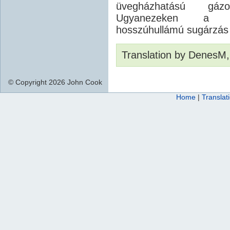
üvegházhatású gázo
Ugyanezeken a hu
hosszúhullámú sugárzás 
Translation by DenesM,
© Copyright 2026 John Cook
Home
|
Translat