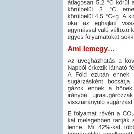
átlagosan 5,2 °C körül a
körülbelül 3 °C emelk
körülbelül 4,5 °C-ig. A 
oka az éghajlati viss
egymással való változó 
egyes folyamatokat sokk
Ami lemegy…
Az üvegházhatás a köv
Napból érkezik látható f
A Föld ezután ennek a
sugárzásként bocsátja
gázok ennek a hőnek e
irányba újrasugározzá
visszairányuló sugárzást 
E folyamat révén a CO
kal melegebben tartják a
lenne. Mi 42%-kal töb
hőmérséklet emelkedett.