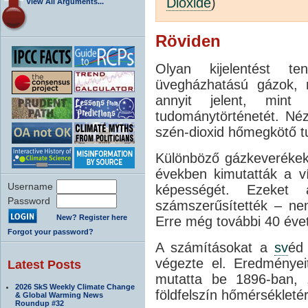
Dioxide
)
View All Arguments...
Röviden
Olyan kijelentést t
üvegházhatású gázok, m
annyit jelent, mint
tudománytörténetét. Néz
szén-dioxid hőmegkötő tu
Különböző gázkeverékek
években kimutatták a 
Username
képességét. Ezeke
Password
számszerűsítették – ne
New? Register here
Erre még további 40 évet 
Forgot your password?
A számításokat a
sv
éd
végezte el. Eredményei
Latest Posts
mutatta be 1896-ban, 
2026 SkS Weekly Climate Change
földfelszín hőmérsékleté
& Global Warming News
Roundup #32