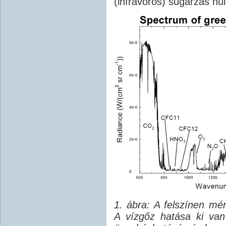
(infravörös) sugárzás hu
1. ábra: A felszínen m
A vízgőz hatása ki van