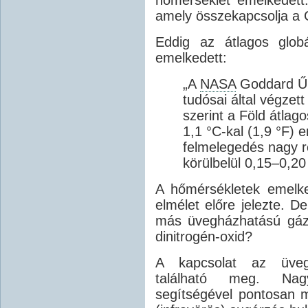
amely összekapcsolja a 
Eddig az átlagos glob
emelkedett:
„A
NASA
Goddard Űrk
tudósai által végzet
szerint a Föld átlag
1,1 °C-kal (1,9 °F) 
felmelegedés nagy r
körülbelül 0,15–0,2
A hőmérsékletek emelk
elmélet előre jelezte. D
más üvegházhatású gáz
dinitrogén-oxid?
A kapcsolat az üveg
található meg. Nagy
segítségével pontosan m