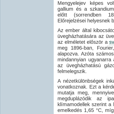
Mengyelejev képes vol
gallium és a szkandium
előtt (sorrendben 1
Előrejelzései helyesnek b
Az ember által kibocsá
üvegházhatására az üveg
az elméletet először a
s
meg 1896-ban, Fourier
alapozva. Azóta számos 
mindannyian ugyanarra a
az üvegházhatású gázo
felmelegszik.
A nézetkülönbségek ink
vonatkoznak. Ezt a kérd
mutatja meg, mennyive
megduplázódik az ipa
klímamodellek szerint a 
emelkedés 1,65 °C, míg 