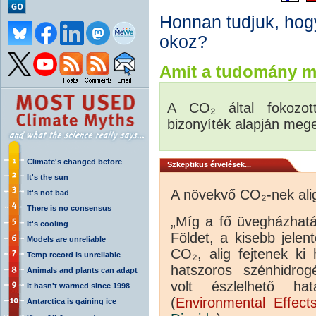
Honnan tudjuk, hog
okoz?
Amit a tudomány m
A CO₂ által fokozott
bizonyíték alapján mege
Climate's changed before
Szkeptikus érvelések...
It's the sun
A növekvő CO₂-nek ali
It's not bad
There is no consensus
„Míg a fő üvegházhatá
It's cooling
Földet, a kisebb jele
Models are unreliable
CO₂, alig fejtenek ki
Temp record is unreliable
hatszoros szénhidro
Animals and plants can adapt
volt észlelhető ha
It hasn't warmed since 1998
(
Environmental Effec
Antarctica is gaining ice