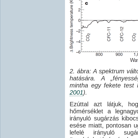
2. ábra: A spektrum vá
hatására. A „fényessé
mintha egy fekete test
2001
).
Ezúttal azt látjuk, h
hőmérséklet a legnagy
irányuló sugárzás kibo
esése miatt, pontosan 
lefelé irányuló sug