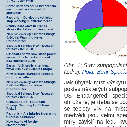
for Week #29 2026
Home batteries could become the
next must-have household
appliance
Fact brief - Do electric vehicles
stop working in extreme heat?
Deadly heat wave in France
shows the future of climate risk
2026 SkS Weekly Climate Change
& Global Warming News
Roundup #28
Skeptical Science New Research
for Week #28 2028
Six charts show how clean power
was world’s largest source of
new energy in 2025
Obr. 1: Stav subpopulac
Eastern U.S. broils after heat
wave kills over 1,300 in Europe
(Zdroj:
Polar Bear Specia
How climate change influences
extreme weather
Jak úbytek míst výskytu
2026 SkS Weekly Climate Change
& Global Warming News
pokles některých subpop
Roundup #27
Skeptical Science New Research
US Endangered speci
for Week #27 2026
ohrožené, je třeba se pod
Climate Adam - Is Climate
Change Ramping Up El Niño
se teploty vliv na míst
Risks?
Fact brief - Are injuries from wind
medvědi jsou velmi spec
turbines common?
míry závislí na ledu kv
How bad is AI for the
environment?