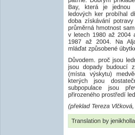
Bay, která je jednou 
ledových ker probíhal d
doba získávání potravy
průměrná hmotnost sami
v letech 1980 až 2004 
1987 až 2004. Na Alja
mláďat způsobené úbytk
Důvodem. proč jsou ledn
jsou dopady budoucí z
(místa výskytu) medvě
kterých jsou dostate
subpopulace jsou př
přirozeného prostředí le
(překlad Tereza Vlčková,
Translation by jenikholl