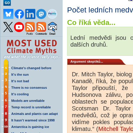
Počet ledních medv
Co říká věda...
Lední medvědi jsou o
dalších druhů.
Argument skeptiků...
Climate's changed before
Dr. Mitch Taylor, biolog
It's the sun
Kanadě, říká, že popu
It's not bad
Taylor připouští, že
There is no consensus
Hudsonova zálivu, po
It's cooling
oblastech se populac
Models are unreliable
Scotsman Dr. Taylor
Temp record is unreliable
Animals and plants can adapt
medvědů, což je opra
It hasn't warmed since 1998
vidíme pokles populac
Antarctica is gaining ice
klimatu.“ (
Mitchell Tayl