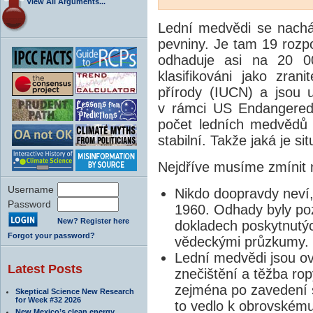
View All Arguments...
Lední medvědi se nacház
pevniny. Je tam 19 rozp
odhaduje asi na 20 0
klasifikováni jako zran
přírody (IUCN) a jsou
v rámci US Endangered 
počet ledních medvědů 
stabilní. Takže jaká je s
Nejdříve musíme zmínit 
Username
Nikdo doopravdy neví,
Password
1960. Odhady byly poz
New? Register here
dokladech poskytnutýc
Forgot your password?
vědeckými průzkumy.
Lední medvědi jsou ovl
Latest Posts
znečištění a těžba rop
zejména po zavedení s
Skeptical Science New Research
for Week #32 2026
to vedlo k obrovskému
New Mexico’s clean energy