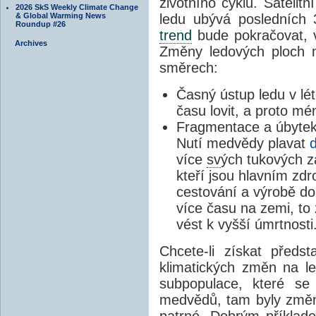
životního cyklu. Satelit
2026 SkS Weekly Climate Change
ledu ubývá posledních 
& Global Warming News
Roundup #26
trend
bude pokračovat, v
Archives
Změny ledových ploch m
směrech:
Časný ústup ledu v l
času lovit, a proto m
Fragmentace a úbytek
Nutí medvědy plavat
d
více
sv
ých tukových z
kteří jsou hlavním zd
cestování a výrobě dou
více času na zemi, to 
vést k vyšší úmrtnosti
Chcete-li získat před
klimatických změn na 
subpopulace, které se 
medvědů, tam byly změn
patrné. Dobrým příklad