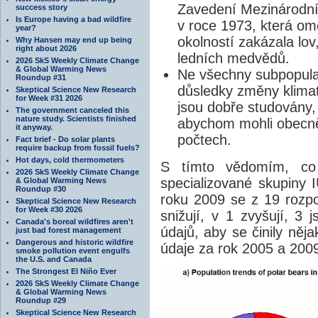
Zavedení Mezinárodní
success story
Is Europe having a bad wildfire
v roce 1973, která om
year?
okolností zakázala lov
Why Hansen may end up being
right about 2026
ledních medvědů.
2026 SkS Weekly Climate Change
& Global Warming News
Ne všechny subpopula
Roundup #31
důsledky změny klima
Skeptical Science New Research
for Week #31 2026
jsou dobře studovány, 
The government canceled this
nature study. Scientists finished
abychom mohli obecně 
it anyway.
počtech.
Fact brief - Do solar plants
require backup from fossil fuels?
Hot days, cold thermometers
S tímto vědomím, co v
2026 SkS Weekly Climate Change
specializované skupiny
& Global Warming News
Roundup #30
roku 2009 se z 19 rozp
Skeptical Science New Research
for Week #30 2026
snižují, v 1 zvyšují, 3 
Canada's boreal wildfires aren't
údajů, aby se činily něj
just bad forest management
Dangerous and historic wildfire
údaje za rok 2005 a 200
smoke pollution event engulfs
the U.S. and Canada
The Strongest El Niño Ever
2026 SkS Weekly Climate Change
& Global Warming News
Roundup #29
Skeptical Science New Research