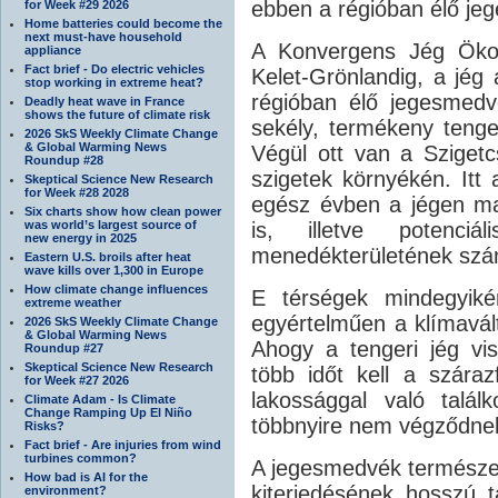
ebben a régióban élő je
for Week #29 2026
Home batteries could become the
next must-have household
A Konvergens Jég Ökoré
appliance
Fact brief - Do electric vehicles
Kelet-Grönlandig, a jég 
stop working in extreme heat?
régióban élő jegesmedv
Deadly heat wave in France
shows the future of climate risk
sekély, termékeny tenger
2026 SkS Weekly Climate Change
& Global Warming News
Végül ott van a Szigetc
Roundup #28
szigetek környékén. Itt
Skeptical Science New Research
for Week #28 2028
egész évben a jégen mar
Six charts show how clean power
was world’s largest source of
is, illetve potenci
new energy in 2025
menedékterületének szá
Eastern U.S. broils after heat
wave kills over 1,300 in Europe
How climate change influences
E térségek mindegyiké
extreme weather
egyértelműen a klímavált
2026 SkS Weekly Climate Change
& Global Warming News
Ahogy a tengeri jég vi
Roundup #27
Skeptical Science New Research
több időt kell a száraz
for Week #27 2026
lakossággal való talá
Climate Adam - Is Climate
Change Ramping Up El Niño
többnyire nem végződnek
Risks?
Fact brief - Are injuries from wind
turbines common?
A jegesmedvék természete
How bad is AI for the
kiterjedésének hosszú 
environment?