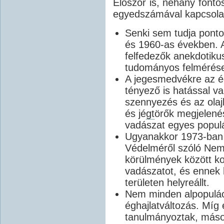
Először is, néhány fonto
egyedszámával kapcsola
Senki sem tudja pont
és 1960-as években. 
felfedezők anekdotiku
tudományos felmérés
A jegesmedvékre az ég
tényező is hatással va
szennyezés és az olaj
és jé
gt
örők megjelenés
vadászat egyes popul
Ugyanakkor 1973-ban 
Védelméről szóló Nem
körülmények között kor
vadászatot, és ennek
területen helyreállt.
Nem minden alpopulác
éghajlatváltozás. Míg
tanulmányoztak, mások