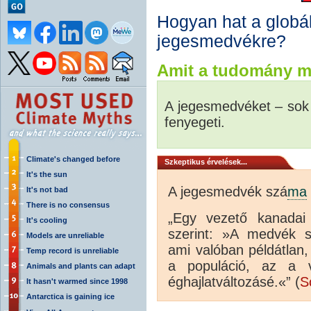
Hogyan hat a globá
jegesmedvékre?
Amit a tudomány m
A jegesmedvéket – sok m
fenyegeti.
Climate's changed before
Szkeptikus érvelések...
It's the sun
A jegesmedvék szá
ma
It's not bad
There is no consensus
„Egy vezető kanadai 
It's cooling
szerint: »A medvék s
Models are unreliable
ami valóban példátlan
Temp record is unreliable
a populáció, az a 
Animals and plants can adapt
éghajlatváltozásé.«” (
S
It hasn't warmed since 1998
Antarctica is gaining ice