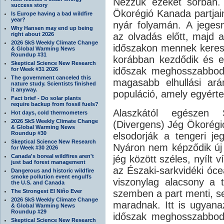
Nézzük ezeket sorban. 
success story
Ökorégió Kanada partjainá
Is Europe having a bad wildfire
year?
nyár folyamán. A jeges
Why Hansen may end up being
right about 2026
az olvadás előtt, majd a
2026 SkS Weekly Climate Change
időszakon mennek keres
& Global Warming News
Roundup #31
korábban kezdődik és e
Skeptical Science New Research
időszak meghosszabbodi
for Week #31 2026
The government canceled this
magasabb elhullási ar
nature study. Scientists finished
it anyway.
populáció, amely egyért
Fact brief - Do solar plants
require backup from fossil fuels?
Alaszkától egészen 
Hot days, cold thermometers
2026 SkS Weekly Climate Change
(Divergens) Jég Ökorégió
& Global Warming News
Roundup #30
elsodorják a tengeri je
Skeptical Science New Research
Nyáron nem képződik új j
for Week #30 2026
Canada's boreal wildfires aren't
jég között széles, nyílt ví
just bad forest management
az Északi-sarkvidéki óceá
Dangerous and historic wildfire
smoke pollution event engulfs
viszonylag alacsony a 
the U.S. and Canada
The Strongest El Niño Ever
szemben a part menti, s
2026 SkS Weekly Climate Change
maradnak. Itt is ugyana
& Global Warming News
Roundup #29
időszak meghosszabbodá
Skeptical Science New Research