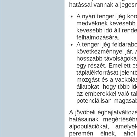
hatással vannak a jeges
A nyári tengeri jég ko
medvéknek kevesebb i
kevesebb idő áll rende
felhalmozására.
A tengeri jég feldara
következménnyel jár. 
hosszabb távolságokat 
egy részét. Emellett 
táplálékforrását jelen
mozgást és a vackolást
állatokat, hogy több i
az emberekkel való ta
potenciálisan magasab
A jövőbeli éghajlatválto
hatásainak megértéséh
alpopulációkat, amelye
peremén élnek, ahol