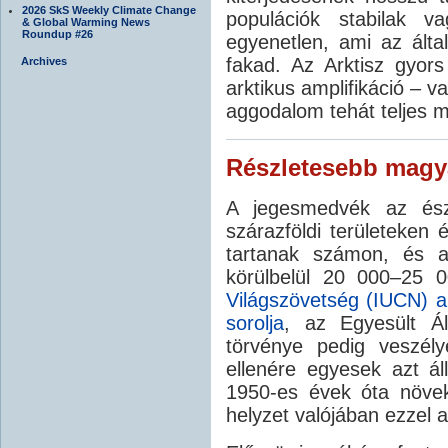
2026 SkS Weekly Climate Change
populációk stabilak 
& Global Warming News
Roundup #26
egyenetlen, ami az által
fakad. Az Arktisz gyors
Archives
arktikus amplifikáció – va
aggodalom tehát teljes m
Részletesebb magy
A jegesmedvék az ész
szárazföldi területeken 
tartanak számon, és a
körülbelül 20 000–25 
Világszövetség (IUCN) 
sorolja
, az Egyesült Ál
törvénye pedig veszélye
ellenére egyesek azt ál
1950-es évek óta növe
helyzet valójában ezzel a 