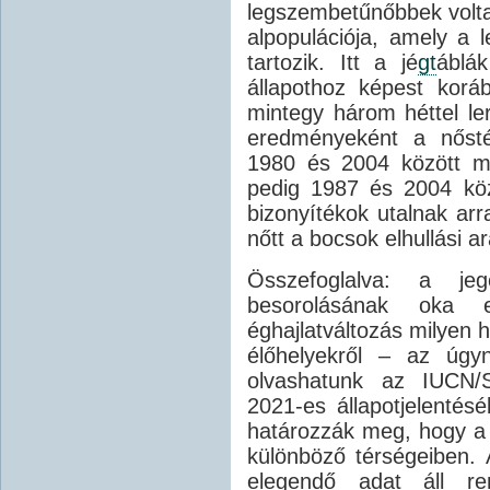
legszembetűnőbbek volta
alpopulációja, amely a
tartozik. Itt a jé
gt
áblák
állapothoz képest korá
mintegy három héttel ler
eredményeként a nősté
1980 és 2004 között mi
pedig 1987 és 2004 köz
bizonyítékok utalnak arr
nőtt a bocsok elhullási a
Összefoglalva: a jeg
besorolásának oka 
éghajlatváltozás milyen h
élőhelyekről – az úgyn
olvashatunk az IUCN/
2021-es állapotjelentés
határozzák meg, hogy a t
különböző térségeiben. 
elegendő adat áll ren