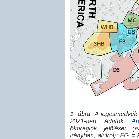
1. ábra: A jegesmedvék p
2021-ben. Adatok:
Ar
ökorégiók jelölései 
irányban, alulról): EG =