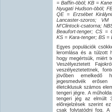
= Baffin-öböl; KB = Kan
Nyugati Hudson-öböl; F
QE = Erzsébet Királyn
Lancaster-szoros; VM
M’Clintock-csatorna; NB
Beaufort-tenger; CS = 
KS = Kara-tenger; BS = 
Egyes populációk csökke
leromlása és a túlzott 
hogy megértsük, miért t
Veszélyeztetett Fajok
veszélyeztetettnek, fo
jövőben emelkedő hő
jegesmedvék erősen s
életciklusuk számos el
tengeri jégre. A műholda
tengeri jég az elmúlt
előrejelzések szerint 
csak folytatódni fog. A