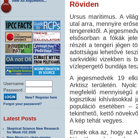
View All Arguments...
Röviden
Ursus maritimus. A vilá
utal arra, mennyire erős
tengerektől. A jegesmed
elsősorban a fókák jel
részét a tengeri jégen tö
adottságai lehetővé tes
sarkvidéki vizekben is b
vízlepergető bundája tes
A jegesmedvék 19 elkü
Username
Arktisz területén. Nyol
Password
megfelelő mennyiségű a
New? Register here
logisztikai kihívásokkal
Forgot your password?
populáció esetében – 2
tekinthető, kettő növekv
Latest Posts
A kép tehát vegyes.
Skeptical Science New Research
Ennek oka az, hogy az Ar
for Week #32 2026
New Mexico’s clean energy