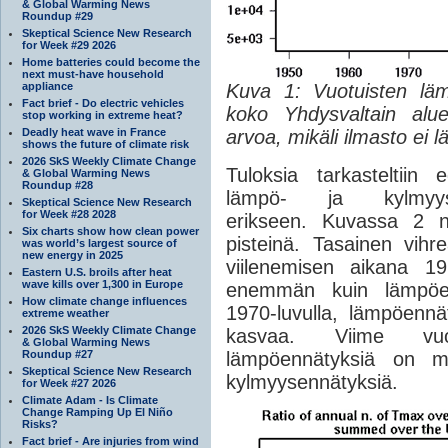
& Global Warming News
Roundup #29
Skeptical Science New Research
for Week #29 2026
Home batteries could become the
next must-have household
appliance
Kuva 1: Vuotuisten lä
Fact brief - Do electric vehicles
koko Yhdysvaltain alue
stop working in extreme heat?
Deadly heat wave in France
arvoa, mikäli ilmasto ei l
shows the future of climate risk
2026 SkS Weekly Climate Change
Tuloksia tarkasteltiin
& Global Warming News
Roundup #28
lämpö- ja kylmyys
Skeptical Science New Research
for Week #28 2028
erikseen. Kuvassa 2 n
Six charts show how clean power
pisteinä. Tasainen vihr
was world’s largest source of
new energy in 2025
viilenemisen aikana 196
Eastern U.S. broils after heat
wave kills over 1,300 in Europe
enemmän kuin lämpöen
How climate change influences
1970-luvulla, lämpöennä
extreme weather
2026 SkS Weekly Climate Change
kasvaa. Viime vuos
& Global Warming News
Roundup #27
lämpöennätyksiä on mi
Skeptical Science New Research
kylmyysennätyksiä.
for Week #27 2026
Climate Adam - Is Climate
Change Ramping Up El Niño
Risks?
Fact brief - Are injuries from wind