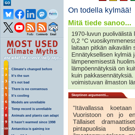
On todella kylmää!
Mitä tiede sanoo...
1970-luvun puolivälistä
0,2 °C vuosikymmenessä.
laitaan pitkän aikavälin
Ennätyksellisen kylmiä 
lämpenemisestä huolim
lämpöennätyksiä on kui
Climate's changed before
kuin pakkasennätyksiä
It's the sun
voimistuvan ilmaston l
It's not bad
There is no consensus
Skeptinen argumentti...
It's cooling
Models are unreliable
"Itävallassa koetaan
Temp record is unreliable
Vuoristoon on jo enn
Animals and plants can adapt
Tällaiset dramaattis
It hasn't warmed since 1998
pintapuolisia todi
Antarctica is gaining ice