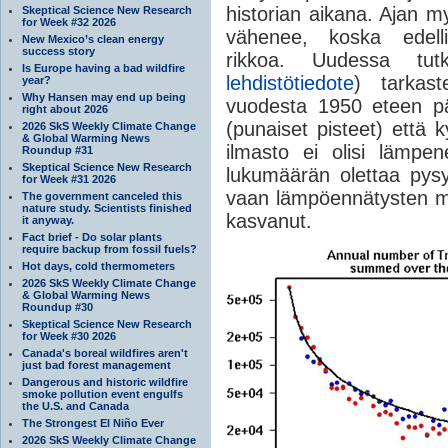
historian aikana. Ajan 
Skeptical Science New Research
for Week #32 2026
vähenee, koska edell
New Mexico’s clean energy
success story
rikkoa. Uudessa tut
Is Europe having a bad wildfire
lehdistötiedote
) tarkast
year?
Why Hansen may end up being
vuodesta 1950 eteen p
right about 2026
(punaiset pisteet) että 
2026 SkS Weekly Climate Change
& Global Warming News
ilmasto ei olisi lämpe
Roundup #31
Skeptical Science New Research
lukumäärän olettaa pys
for Week #31 2026
vaan lämpöennätysten m
The government canceled this
nature study. Scientists finished
kasvanut.
it anyway.
Fact brief - Do solar plants
require backup from fossil fuels?
Hot days, cold thermometers
2026 SkS Weekly Climate Change
& Global Warming News
Roundup #30
Skeptical Science New Research
for Week #30 2026
Canada's boreal wildfires aren't
just bad forest management
Dangerous and historic wildfire
smoke pollution event engulfs
the U.S. and Canada
The Strongest El Niño Ever
2026 SkS Weekly Climate Change