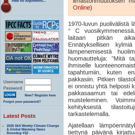
ilmastonmuutoksen m
View All Arguments...
Online
)
1970-luvun puolivälistä 
° C vuosikymmenessä. 
laitaan pitkän aika
Ennätyksellisen kylmi
lämpenemisestä huolim
huomautteluja: "Mitä t
ihmiselle luonteenomaist
tapahtumiin, kuten ennä
pakkasiin. Pitkien tilasto
Username
ei onnistu yhtä helpost
Password
pakkasaamun tai edell
New? Register here
muisteleminen. Voimm
Forgot your password?
kehityksestä tilasto
tarkastelemalla.
Latest Posts
Ajatellaan lämpöennät
2026 SkS Weekly Climate Change
& Global Warming News
tiettynä päivänä kirja
Roundup #32