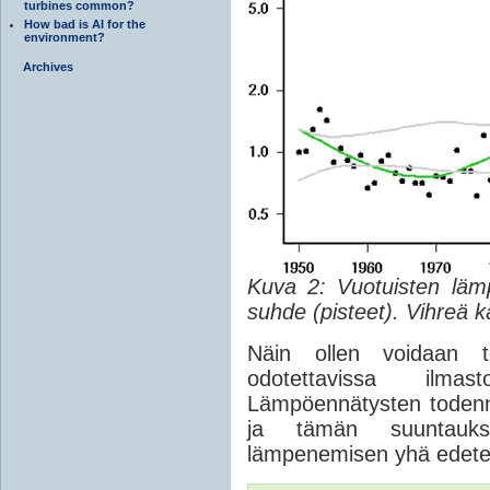
turbines common?
How bad is AI for the
environment?
Archives
Kuva 2: Vuotuisten läm
suhde (pisteet). Vihreä k
Näin ollen voidaan 
odotettavissa ilmas
Lämpöennätysten todenn
ja tämän suuntauks
lämpenemisen yhä edete