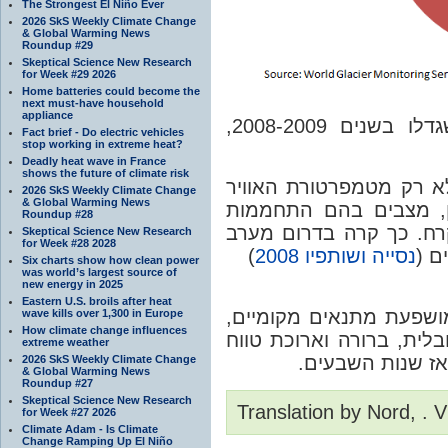
The Strongest El Niño Ever
2026 SkS Weekly Climate Change
& Global Warming News
Roundup #29
Skeptical Science New Research
for Week #29 2026
Home batteries could become the
next must-have household
appliance
תמונה 2: אחוז הקרחונים שהתכווצו ושגדלו בשנים 2008-2009,
Fact brief - Do electric vehicles
stop working in extreme heat?
Deadly heat wave in France
shows the future of climate risk
א רק מטמפרטורת האוויר
2026 SkS Weekly Climate Change
& Global Warming News
ן, מצבים בהם התחממות
Roundup #28
ח. כך קרה בדרום מערב
Skeptical Science New Research
for Week #28 2028
)
נסייה ושותפיו 2008
רים
Six charts show how clean power
was world’s largest source of
new energy in 2025
Eastern U.S. broils after heat
מושפעת מתנאים מקומיים
wave kills over 1,300 in Europe
How climate change influences
לית, ברורה וארוכת טווח
extreme weather
מאז שנות השבעים
2026 SkS Weekly Climate Change
& Global Warming News
Roundup #27
Skeptical Science New Research
Translation by Nord, . 
for Week #27 2026
Climate Adam - Is Climate
Change Ramping Up El Niño