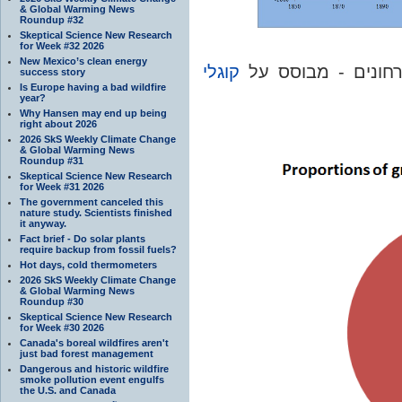
& Global Warming News
Roundup #32
Skeptical Science New Research
for Week #32 2026
New Mexico’s clean energy
קוגלי
success story
Is Europe having a bad wildfire
year?
Why Hansen may end up being
right about 2026
2026 SkS Weekly Climate Change
& Global Warming News
Roundup #31
Skeptical Science New Research
for Week #31 2026
The government canceled this
nature study. Scientists finished
it anyway.
Fact brief - Do solar plants
require backup from fossil fuels?
Hot days, cold thermometers
2026 SkS Weekly Climate Change
& Global Warming News
Roundup #30
Skeptical Science New Research
for Week #30 2026
Canada's boreal wildfires aren't
just bad forest management
Dangerous and historic wildfire
smoke pollution event engulfs
the U.S. and Canada