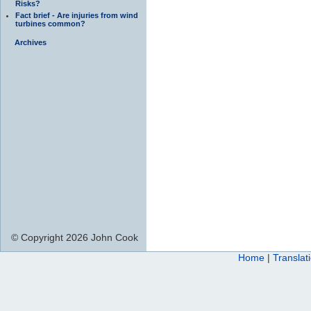
Risks?
Fact brief - Are injuries from wind
turbines common?
Archives
© Copyright 2026 John Cook
Home
|
Translat