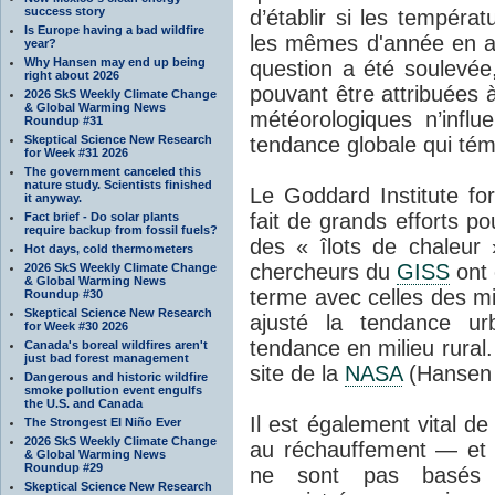
success story
d’établir si les tempéra
Is Europe having a bad wildfire
les mêmes d'année en a
year?
Why Hansen may end up being
question a été soulevée,
right about 2026
pouvant être attribuées 
2026 SkS Weekly Climate Change
& Global Warming News
météorologiques n’influ
Roundup #31
Skeptical Science New Research
tendance globale qui tém
for Week #31 2026
The government canceled this
nature study. Scientists finished
Le Goddard Institute fo
it anyway.
fait de grands efforts pou
Fact brief - Do solar plants
require backup from fossil fuels?
des « îlots de chaleur 
Hot days, cold thermometers
chercheurs du
GISS
ont 
2026 SkS Weekly Climate Change
& Global Warming News
terme avec celles des mil
Roundup #30
Skeptical Science New Research
ajusté la tendance ur
for Week #30 2026
tendance en milieu rural.
Canada's boreal wildfires aren't
just bad forest management
site de la
NASA
(Hansen 
Dangerous and historic wildfire
smoke pollution event engulfs
the U.S. and Canada
Il est également vital de
The Strongest El Niño Ever
2026 SkS Weekly Climate Change
au réchauffement — et
& Global Warming News
Roundup #29
ne sont pas basés u
Skeptical Science New Research