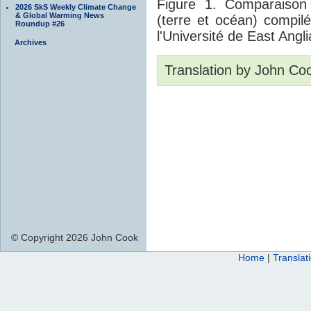
Figure 1. Comparaison
2026 SkS Weekly Climate Change
& Global Warming News
(terre et océan) compil
Roundup #26
l'Université de East Angli
Archives
Translation by John Co
© Copyright 2026 John Cook
Home
|
Translat