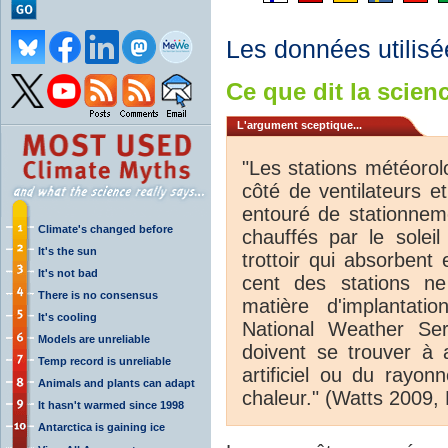
Les données utilisé
Ce que dit la scienc
L'argument sceptique...
"Les stations météorol
côté de ventilateurs e
entouré de stationneme
Climate's changed before
chauffés par le solei
It's the sun
trottoir qui absorbent
It's not bad
cent des stations n
There is no consensus
matière d'implantati
It's cooling
National Weather Serv
Models are unreliable
doivent se trouver à
Temp record is unreliable
artificiel ou du rayo
Animals and plants can adapt
chaleur." (Watts 2009, 
It hasn't warmed since 1998
Antarctica is gaining ice