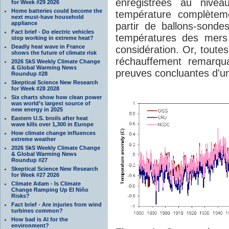
enregistrées au nivea
for Week #29 2026
Home batteries could become the
température complètem
next must-have household
appliance
partir de ballons-sonde
Fact brief - Do electric vehicles
températures des mers
stop working in extreme heat?
Deadly heat wave in France
considération. Or, toute
shows the future of climate risk
réchauffement remarqua
2026 SkS Weekly Climate Change
& Global Warming News
preuves concluantes d'u
Roundup #28
Skeptical Science New Research
for Week #28 2028
Six charts show how clean power
was world’s largest source of
new energy in 2025
Eastern U.S. broils after heat
wave kills over 1,300 in Europe
How climate change influences
extreme weather
2026 SkS Weekly Climate Change
& Global Warming News
Roundup #27
Skeptical Science New Research
for Week #27 2026
Climate Adam - Is Climate
Change Ramping Up El Niño
Risks?
Fact brief - Are injuries from wind
turbines common?
How bad is AI for the
environment?