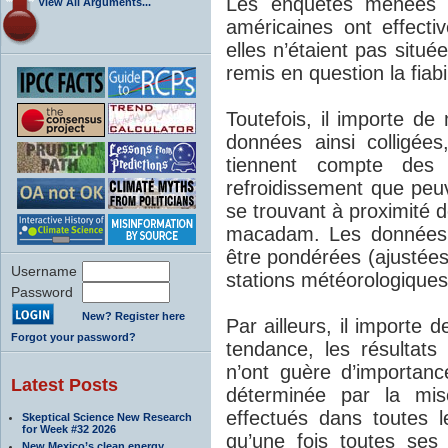
Les enquêtes menées a
View All Arguments...
américaines ont effecti
elles n’étaient pas situé
remis en question la fiabi
Toutefois, il importe de
données ainsi colligées,
tiennent compte des
refroidissement que peuv
se trouvant à proximité 
macadam. Les données a
être pondérées (ajustées
Username
stations météorologiques 
Password
New? Register here
Par ailleurs, il importe d
Forgot your password?
tendance, les résultat
n’ont guère d’importan
Latest Posts
déterminée par la mi
effectués dans toutes l
Skeptical Science New Research
for Week #32 2026
qu’une fois toutes ses
New Mexico’s clean energy