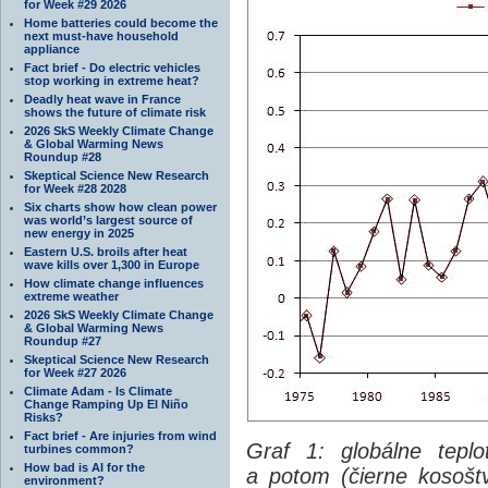
for Week #29 2026
Home batteries could become the
next must-have household
appliance
Fact brief - Do electric vehicles
stop working in extreme heat?
Deadly heat wave in France
shows the future of climate risk
2026 SkS Weekly Climate Change
& Global Warming News
Roundup #28
Skeptical Science New Research
for Week #28 2028
Six charts show how clean power
was world’s largest source of
new energy in 2025
Eastern U.S. broils after heat
wave kills over 1,300 in Europe
How climate change influences
extreme weather
2026 SkS Weekly Climate Change
& Global Warming News
Roundup #27
Skeptical Science New Research
for Week #27 2026
Climate Adam - Is Climate
Change Ramping Up El Niño
Risks?
Fact brief - Are injuries from wind
Graf 1: globálne tepl
turbines common?
How bad is AI for the
a potom (čierne kosošt
environment?