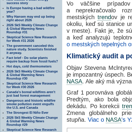
Vo väčšine prípadov
success story
Is Europe having a bad wildfire
a neprekračovalo roz
year?
mestských
trend
ov je r
Why Hansen may end up being
right about 2026
okoliu, keď sú stanice 
2026 SkS Weekly Climate Change
& Global Warming News
v meste). Fakt je, že s
Roundup #31
a keď analyzujú teplot
Skeptical Science New Research
for Week #31 2026
o mestských tepelných o
The government canceled this
nature study. Scientists finished
it anyway.
Klimatický audit a 
Fact brief - Do solar plants
require backup from fossil fuels?
Hot days, cold thermometers
Objav Stevena Mclntyr
2026 SkS Weekly Climate Change
je impozantný úspech. B
& Global Warming News
Roundup #30
NASA
. Ale aký má význ
Skeptical Science New Research
for Week #30 2026
Graf 1 porovnáva globál
Canada's boreal wildfires aren't
just bad forest management
Predtým, ako bola ob
Dangerous and historic wildfire
smoke pollution event engulfs
dekádu. Po korekcii
tre
the U.S. and Canada
Zmena globálneho prie
The Strongest El Niño Ever
2026 SkS Weekly Climate Change
stupňa.
Viac o
NASA
's Y
& Global Warming News
Roundup #29
Skeptical Science New Research