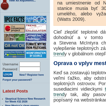
View All Arguments...
na umiestnenie od Ná
stanice musia byť 3
umelého, alebo vyžar
(Watts 2009).
Cieľ zlepšiť teplotné 
dohodnúť a v tomto 
a Stevena McIntyra ch
vylepšenie teplotných z
trend
y v globálnom otepľ
Oprava o vplyv mes
Username
Password
Keď sa zostavujú teplotn
New? Register here
veľmi ťažko, aby odstr
Forgot your password?
teplotných ostrovov. P
susediacimi vidieckymi
Latest Posts
trend
y tak, aby pasova
Skeptical Science New Research
popísaný na webstránk
for Week #32 2026
New Mexico’s clean energy