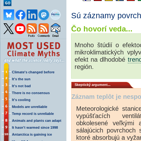
Sú záznamy povrcho
Čo hovorí veda...
Mnoho štúdií o efekto
mikroklimatických vpl
efekt na dlhodobé
tren
región.
Climate's changed before
It's the sun
Skeptic
ký argument...
It's not bad
There is no consensus
Záznam teplôt je nespo
It's cooling
Models are unreliable
Meteorologické stanic
Temp record is unreliable
vypúšťacích ventilá
Animals and plants can adapt
obkolesené veľkými a
It hasn't warmed since 1998
sálajúcich povrchoch 
Antarctica is gaining ice
ktoré absorbujú a vyža