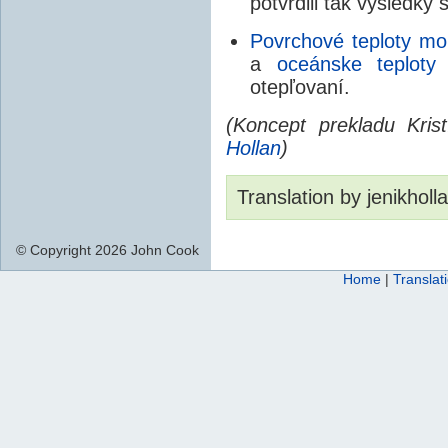
potvrdili tak výsledky
Povrchové teploty mo
a
oceánske teploty
v
otepľovaní.
(Koncept prekladu Kris
Hollan
)
Translation by jenikholl
© Copyright 2026 John Cook
Home
|
Translat