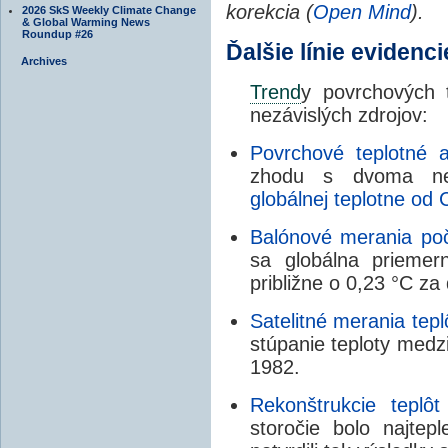
korekcia (
Open Mind
).
2026 SkS Weekly Climate Change
& Global Warming News
Roundup #26
Ďalšie línie evidenci
Archives
Trend
y povrchových 
nezávislých zdrojov:
Povrchové teplotné 
zhodu s dvoma ne
globálnej teplotne od
Balónové merania po
sa globálna priemer
približne o 0,23 °C za
Satelitné merania tep
stúpanie teploty medz
1982.
Rekonštrukcie teplôt
storočie bolo najtepl