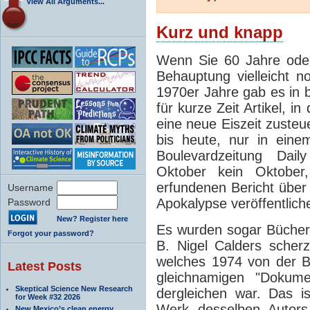
View All Arguments...
Kurz und knapp
Wenn Sie 60 Jahre oder
Behauptung vielleicht n
1970er Jahre gab es in 
für kurze Zeit Artikel, 
eine neue Eiszeit zusteu
bis heute, nur in eine
Boulevardzeitung Dail
Oktober kein Oktober
erfundenen Bericht über
Username
Apokalypse veröffentlich
Password
New? Register here
Es wurden sogar Bücher
Forgot your password?
B. Nigel Calders scherz
welches 1974 von der B
Latest Posts
gleichnamigen "Dokumen
Skeptical Science New Research
dergleichen war. Das 
for Week #32 2026
Werk desselben Autors
New Mexico’s clean energy