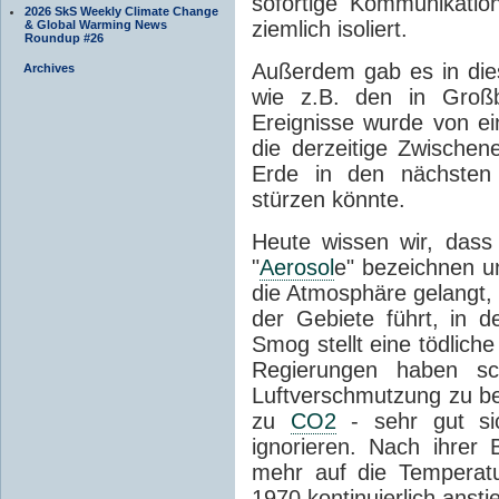
sofortige Kommunikatio
2026 SkS Weekly Climate Change
ziemlich isoliert.
& Global Warming News
Roundup #26
Außerdem gab es in dies
Archives
wie z.B. den in Großb
Ereignisse wurde von ei
die derzeitige Zwischen
Erde in den nächsten 
stürzen könnte.
Heute wissen wir, dass
"
Aerosol
e" bezeichnen un
die Atmosphäre gelangt, 
der Gebiete führt, in 
Smog stellt eine tödlich
Regierungen haben sc
Luftverschmutzung zu b
zu
CO2
- sehr gut sic
ignorieren. Nach ihrer 
mehr auf die Temperatu
1970 kontinuierlich ansti