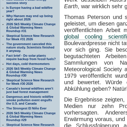
success story
Earth
, war wirklich sehr 
Is Europe having a bad wildfire
year?
Thomas Peterson und se
Why Hansen may end up being
right about 2026
geleistet, um diesen gan
2026 SkS Weekly Climate Change
& Global Warming News
veröffentlichten Arbeit
Roundup #31
global cooling scienti
Skeptical Science New Research
for Week #31 2026
Boulevardpresse nicht ta
The government canceled this
nature study. Scientists finished
vor sich ging. Sie bes
it anyway.
begutachteten Arbei
Fact brief - Do solar plants
require backup from fossil fuels?
Sammlungen von Na
Hot days, cold thermometers
Meteorological Society 
2026 SkS Weekly Climate Change
& Global Warming News
1979 veröffentlicht wu
Roundup #30
Skeptical Science New Research
und bewertet. Würde 
for Week #30 2026
Abkühlung geben? Natürli
Canada's boreal wildfires aren't
just bad forest management
Dangerous and historic wildfire
Die Ergebnisse zeigten
smoke pollution event engulfs
the U.S. and Canada
Medien nur zehn Pro
The Strongest El Niño Ever
vorhersagten. Ander
2026 SkS Weekly Climate Change
& Global Warming News
Erwärmung voraus, und 
Roundup #29
die Schlussfolgerung 
Skeptical Science New Research