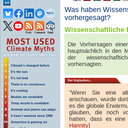
Was haben Wissensc
vorhergesagt?
Wissenschaftliche B
Die Vorhersagen eine
hauptsächlich in den 
der wissenschaflt
vorhersagten.
Climate's changed before
It's the sun
It's not bad
Der Irrglauben...
There is no consensus
It's cooling
"Wenn Sie eine al
Models are unreliable
anschauen, wurde dort 
Temp record is unreliable
es die globale Erwärm
Animals and plants can adapt
glauben, die noch v
It hasn't warmed since 1998
hatten, dass es eine
Antarctica is gaining ice
Hannity
)