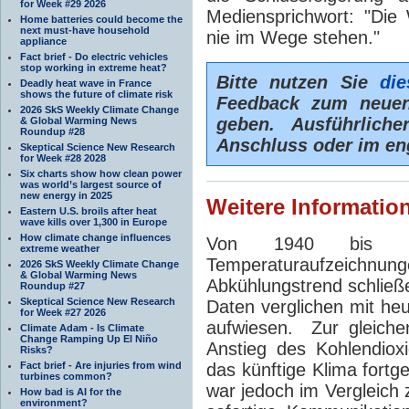
for Week #29 2026
Mediensprichwort: "Die
Home batteries could become the
next must-have household
nie im Wege stehen."
appliance
Fact brief - Do electric vehicles
stop working in extreme heat?
Bitte nutzen Sie
die
Deadly heat wave in France
shows the future of climate risk
Feedback zum neuen
2026 SkS Weekly Climate Change
geben. Ausführlich
& Global Warming News
Roundup #28
Anschluss oder im eng
Skeptical Science New Research
for Week #28 2028
Six charts show how clean power
was world’s largest source of
new energy in 2025
Weitere Informatio
Eastern U.S. broils after heat
wave kills over 1,300 in Europe
How climate change influences
Von 1940 bis 19
extreme weather
Temperaturaufzeichnung
2026 SkS Weekly Climate Change
& Global Warming News
Abkühlungstrend schließe
Roundup #27
Skeptical Science New Research
Daten verglichen mit he
for Week #27 2026
aufwiesen. Zur gleiche
Climate Adam - Is Climate
Change Ramping Up El Niño
Anstieg des Kohlendiox
Risks?
Fact brief - Are injuries from wind
das künftige Klima fortg
turbines common?
war jedoch im Vergleich 
How bad is AI for the
environment?