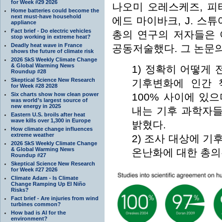
for Week #29 2026
나오미 오레스케즈, 피터
Home batteries could become the
next must-have household
에드 마이바크, J. 스튜
appliance
Fact brief - Do electric vehicles
총의 연구의 저자들은 
stop working in extreme heat?
Deadly heat wave in France
공동저술했다. 그 논문의
shows the future of climate risk
2026 SkS Weekly Climate Change
& Global Warming News
1) 정확히 어떻게
Roundup #28
Skeptical Science New Research
기후변화에 인간 
for Week #28 2028
Six charts show how clean power
100% 사이에 있
was world’s largest source of
new energy in 2025
내는 기후 과학자들
Eastern U.S. broils after heat
wave kills over 1,300 in Europe
밝혔다.
How climate change influences
extreme weather
2) 조사 대상에 기
2026 SkS Weekly Climate Change
& Global Warming News
온난화에 대한 총의
Roundup #27
Skeptical Science New Research
for Week #27 2026
Climate Adam - Is Climate
Change Ramping Up El Niño
Risks?
Fact brief - Are injuries from wind
turbines common?
How bad is AI for the
environment?