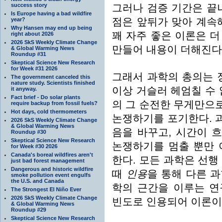
success story
그러나 검증 기간은 끝
Is Europe having a bad wildfire
점은 앞뒤가 맞아 계속
year?
Why Hansen may end up being
꽤 자주 좋은 이론은 
right about 2026
2026 SkS Weekly Climate Change
만들어 내용이 더해진다
& Global Warming News
Roundup #31
Skeptical Science New Research
for Week #31 2026
그래서 과학의 총의는 
The government canceled this
nature study. Scientists finished
이상 거슬러 헤엄칠 수 
it anyway.
Fact brief - Do solar plants
의 그 순전한 무게만으
require backup from fossil fuels?
Hot days, cold thermometers
논쟁하기를 포기한다. 
2026 SkS Weekly Climate Change
& Global Warming News
음을 바꾸고, 시간이 
Roundup #30
Skeptical Science New Research
논쟁하기를 멈출 뿐만 
for Week #30 2026
Canada's boreal wildfires aren't
한다. 모든 과학은 선행
just bad forest management
Dangerous and historic wildfire
때
인용
을 통해 다른 
smoke pollution event engulfs
the U.S. and Canada
학의 근간을 이루는 연
The Strongest El Niño Ever
2026 SkS Weekly Climate Change
빈도로 인용되어 이론이
& Global Warming News
Roundup #29
Skeptical Science New Research