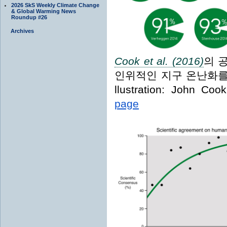
2026 SkS Weekly Climate Change
& Global Warming News
Roundup #26
Archives
Cook et al. (2016)
의 
인위적인 지구 온난화를
llustration: John Co
page